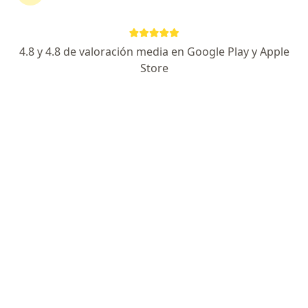
María Isabel Peláez Escobar
Terapeuta respiratorio
4.8 y 4.8 de valoración media en Google Play y Apple
Guarne
Store
Reservar cita
Andrea Cataño Loaiza
Terapeuta respiratorio
Medellín
Reservar cita
Alejandra Herrera Vargas
Terapeuta respiratorio
Medellín
Reservar cita
Susana Castaño Galeano