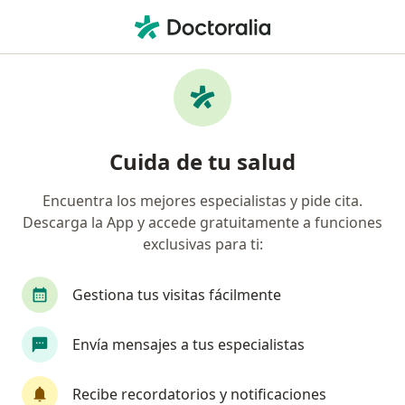
Men
¿Qué estás buscando?
Página De Inicio
Servicios
Aerosol Terapia
Aerosol terapia - Información,
Cuida de tu salud
expertos y preguntas frecuentes
Encuentra los mejores especialistas y pide cita.
Descarga la App y accede gratuitamente a funciones
exclusivas para ti:
Información
Gestiona tus visitas fácilmente
Expertos en aerosol terapia
Envía mensajes a tus especialistas
Recibe recordatorios y notificaciones