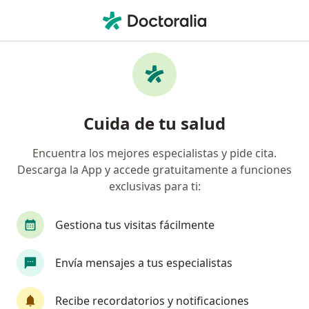
Men
¿Qué estás buscando?
Página De Inicio
Servicios
Alimentación Complementaria
Alimentación complementaria -
Cuida de tu salud
Información, expertos y
Encuentra los mejores especialistas y pide cita.
preguntas frecuentes
Descarga la App y accede gratuitamente a funciones
exclusivas para ti:
Gestiona tus visitas fácilmente
Información
Envía mensajes a tus especialistas
Expertos en alimentación complementaria
Recibe recordatorios y notificaciones