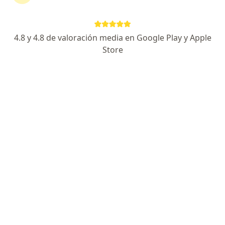
Jenny Stella Castro
4.8 y 4.8 de valoración media en Google Play y Apple
Store
Nutricionista
Bogotá
Reservar cita
Valerie Aguas Martinez
Nutricionista
Medellín
Reservar cita
Paola Andrea Osorio García
Nutricionista
Medellín