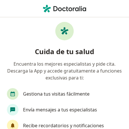
Men
¿Qué estás buscando?
Página De Inicio
Servicios
Alimentación Por Sonda
Alimentación por sonda -
Cuida de tu salud
Información, expertos y
preguntas frecuentes
Encuentra los mejores especialistas y pide cita.
Descarga la App y accede gratuitamente a funciones
exclusivas para ti:
Gestiona tus visitas fácilmente
Información
Envía mensajes a tus especialistas
Expertos en alimentación por sonda
Recibe recordatorios y notificaciones