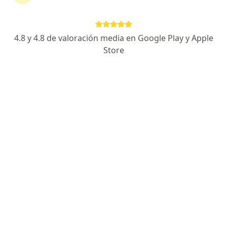
Angela Maria Spinel Bejarano
4.8 y 4.8 de valoración media en Google Play y Apple
Nutricionista
Store
Bogotá
Reservar cita
Alejandro Fernando Devia Jaimes
Especialista en medicina domiciliaria, Médico general, Nutriólogo
Bogotá
Benjamin Francisco Ramirez
Forero
Nutriólogo
Bogotá
Claudia Isabel Beltran P.