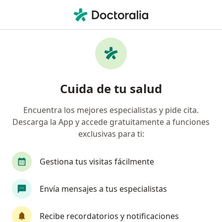
Men
Anoscopia De Alta Resolución • Medellín, Antioquia
Filtros
• 1
Seguro
Mapa
Especialistas en Anoscopia de alta
Cuida de tu salud
resolución Medellín
Encuentra los mejores especialistas y pide cita.
Descarga la App y accede gratuitamente a funciones
¿Qué especialidad estás buscando?
exclusivas para ti:
Cirujano general
Coloproctólogo
Gestiona tus visitas fácilmente
Envía mensajes a tus especialistas
Recibe recordatorios y notificaciones