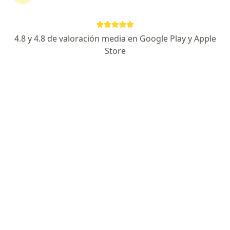
Colsanitas S.A. en Medellín
Ver más (13)
Más en esta categoría: Especialistas de Com
4.8 y 4.8 de valoración media en Google Play y Apple
Store
Página De Inicio
Medellín
Compañía De Medicina Prepagada Colsanitas S.a.