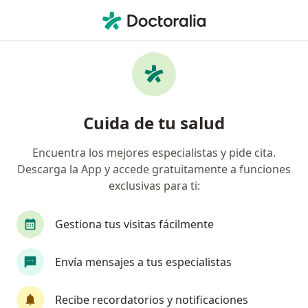
Men
Compañía De Medicina Prepagada Colsanitas S A • Medellín, Antioquia
Búsquedas relacionadas
Especialistas de Compañía De Medicina
Prepagada Colsanitas S.A.
Cuida de tu salud
Oftalmólogos de Compañía De Medicina
Prepagada Colsanitas S.A. en Medellín
Encuentra los mejores especialistas y pide cita.
Ginecólogos de Compañía De Medicina Prepagada
Descarga la App y accede gratuitamente a funciones
Colsanitas S.A. en Medellín
exclusivas para ti:
Cirujanos generales de Compañía De Medicina
Gestiona tus visitas fácilmente
Prepagada Colsanitas S.A. en Medellín
Ortopedistas y traumatólogos de Compañía De
Envía mensajes a tus especialistas
Medicina Prepagada Colsanitas S.A. en Medellín
Urólogos de Compañía De Medicina Prepagada
Recibe recordatorios y notificaciones