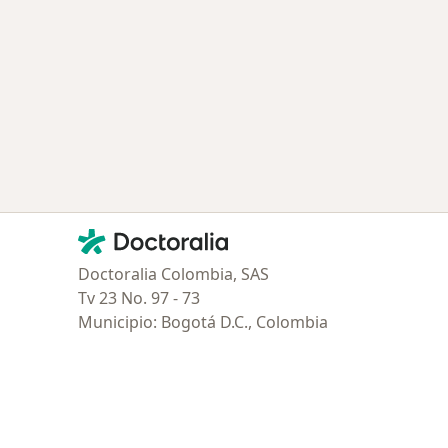
ía: Especialistas más solicitados
Contacto
Doctoralia - Página de inicio
Doctoralia Colombia, SAS
Tv 23 No. 97 - 73
Municipio: Bogotá D.C., Colombia