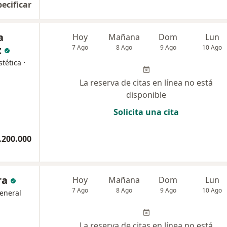
pecificar
a
Hoy
Mañana
Dom
Lun
z
7 Ago
8 Ago
9 Ago
10 Ago
·
tética
La reserva de citas en línea no está
disponible
Solicita una cita
.200.000
ra
Hoy
Mañana
Dom
Lun
7 Ago
8 Ago
9 Ago
10 Ago
eneral
La reserva de citas en línea no está