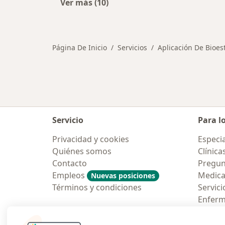
Ver más (10)
Más en esta categoría: Otros servic
Página De Inicio
Servicios
Aplicación De Bioe
Servicio
Para l
Privacidad y cookies
Especia
Quiénes somos
Clínica
Contacto
Pregun
Empleos
Medic
Nuevas posiciones
Términos y condiciones
Servici
Enfer
Pregun
Aplicac