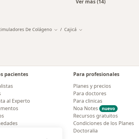
Ver más (14)
ios en Cajicá
Más en esta categor
stimuladores De Colágeno
Cajicá
Cambiar de ciudad
Cambiar de ciudad
os pacientes
Para profesionales
listas
Planes y precios
s
Para doctores
ta al Experto
Para clinicas
amentos
Noa Notes
nuevo
os
Recursos gratuitos
medades
Condiciones de los Planes
tas Frecuentes
Doctoralia
ión para móvil