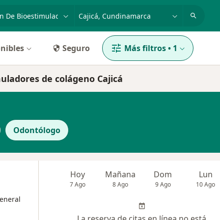
dad, enfermedad o nombre
p. ej. Bogotá
nibles
Seguro
Más filtros
•
1
muladores de colágeno Cajicá
Odontólogo
Hoy
Mañana
Dom
Lun
7 Ago
8 Ago
9 Ago
10 Ago
eneral
La reserva de citas en línea no está