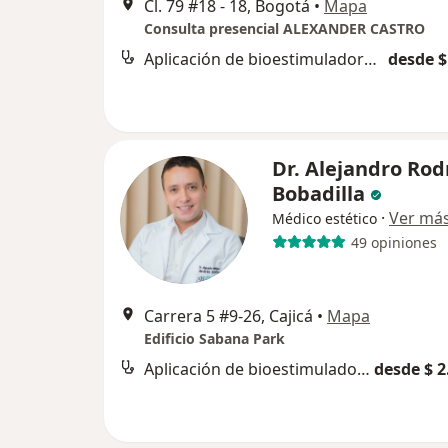
Cl. 79 #18 - 18, Bogotá
•
Mapa
Consulta presencial ALEXANDER CASTRO
Aplicación de bioestimuladores de colágeno
desde $
Dr. Alejandro Rod
Bobadilla
·
Ver má
Médico estético
49 opiniones
Carrera 5 #9-26, Cajicá
•
Mapa
Edificio Sabana Park
Aplicación de bioestimuladores de colágeno
desde $ 2