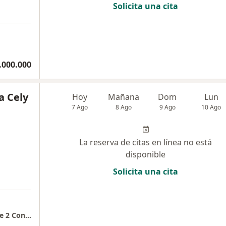
Solicita una cita
.000.000
a Cely
Hoy
Mañana
Dom
Lun
7 Ago
8 Ago
9 Ago
10 Ago
La reserva de citas en línea no está
disponible
Solicita una cita
Consulta Privada - Edificio Sabana Park Torre 2 Consultorio 216