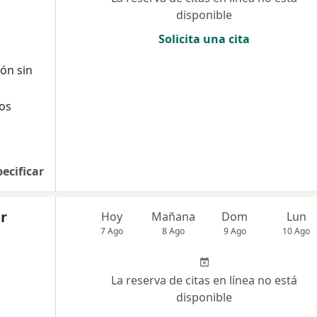
disponible
Solicita una cita
ón sin
cos
pecificar
r
Hoy
Mañana
Dom
Lun
7 Ago
8 Ago
9 Ago
10 Ago
La reserva de citas en línea no está
disponible