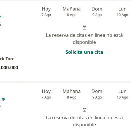
Hoy
Mañana
Dom
Lun
7 Ago
8 Ago
9 Ago
10 Ago
s
La reserva de citas en línea no está
disponible
Solicita una cita
Dra Maria Belen Navarro Barreto. Sabana Park Torre 2, Cons 506
.000.000
Hoy
Mañana
Dom
Lun
7 Ago
8 Ago
9 Ago
10 Ago
s
La reserva de citas en línea no está
disponible