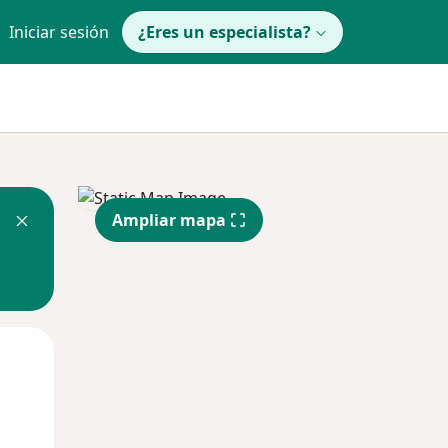
Iniciar sesión
¿Eres un especialista?
Ampliar mapa
Mar
Mié
Jue
11 Ago
12 Ago
13 Ago