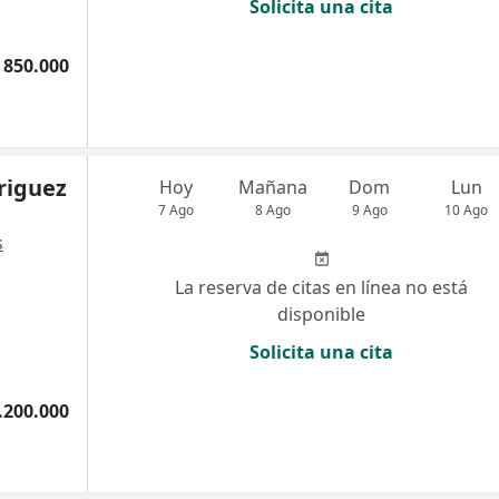
Solicita una cita
 850.000
riguez
Hoy
Mañana
Dom
Lun
7 Ago
8 Ago
9 Ago
10 Ago
s
La reserva de citas en línea no está
disponible
Solicita una cita
.200.000