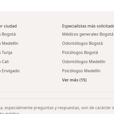
or ciudad
Especialistas más solicitad
n Bogotá
Médicos generales Bogotá
n Medellín
Odontólogos Bogotá
n Tunja
Psicólogos Bogotá
 Cali
Odontólogos Medellín
n Envigado
Psicólogos Medellín
Ver más (15)
Más en esta categor
ia, especialmente preguntas y respuestas, son de carácter 
to médico.