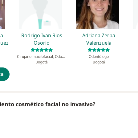
ea
Rodrigo Ivan Rios
Adriana Zerpa
quez
Osorio
Valenzuela
Cirujano maxilofacial, Odontólogo
Odontólogo
Bogotá
Bogotá
ta
ento cosmético facial no invasivo?