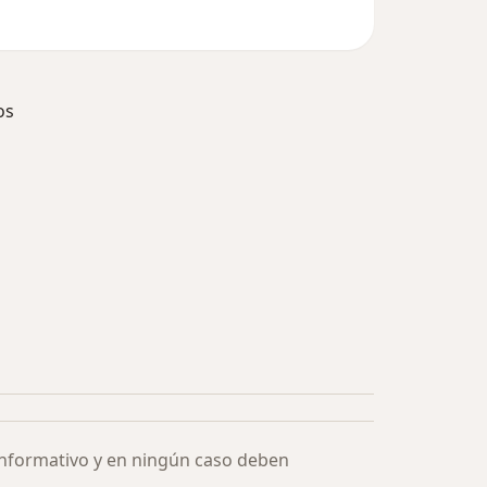
os
ía: Especialistas más solicitados
informativo y en ningún caso deben