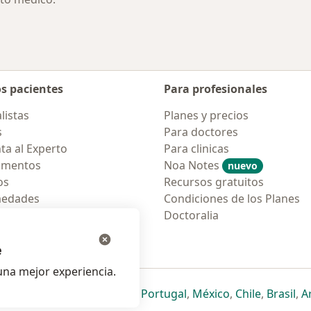
os pacientes
Para profesionales
listas
Planes y precios
s
Para doctores
ta al Experto
Para clinicas
amentos
Noa Notes
nuevo
os
Recursos gratuitos
medades
Condiciones de los Planes
tas Frecuentes
Doctoralia
ión para móvil
e
na mejor experiencia.
ueva pestaña
en una nueva pestaña
e abre en una nueva pestaña
se abre en una nueva pestaña
se abre en una nueva pestaña
se abre en una nueva pestaña
se abre en una nueva p
se abre en una
se abre e
se
Italia
,
Deutschland
,
Česko
,
Portugal
,
México
,
Chile
,
Brasil
,
A