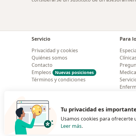
Servicio
Para l
Privacidad y cookies
Especia
Quiénes somos
Clínica
Contacto
Pregun
Empleos
Medic
Nuevas posiciones
Términos y condiciones
Servici
Enfer
Pregun
Aplicac
Tu privacidad es important
Usamos cookies para ofrecerte u
Leer más
.
se abre en una n
se abre 
s
Polska
,
Türkiye
,
España
,