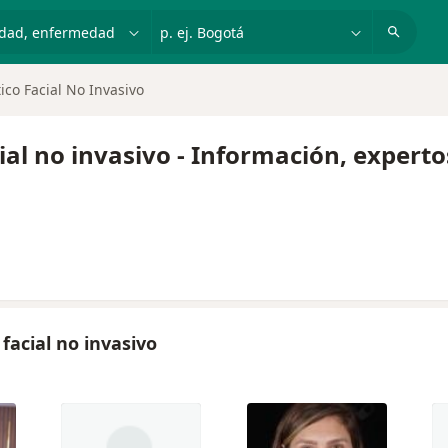
dad, enfermedad o nombre
p. ej. Bogotá
co Facial No Invasivo
al no invasivo - Información, expert
facial no invasivo