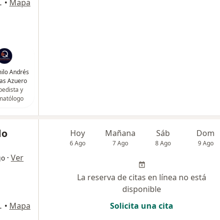
ipre, Rionegro
•
Mapa
milo Andrés
as Azuero
pedista y
matólogo
do
Hoy
Mañana
Sáb
Dom
6 Ago
7 Ago
8 Ago
9 Ago
·
Ver
go
La reserva de citas en línea no está
disponible
ipre, Rionegro
•
Mapa
Solicita una cita