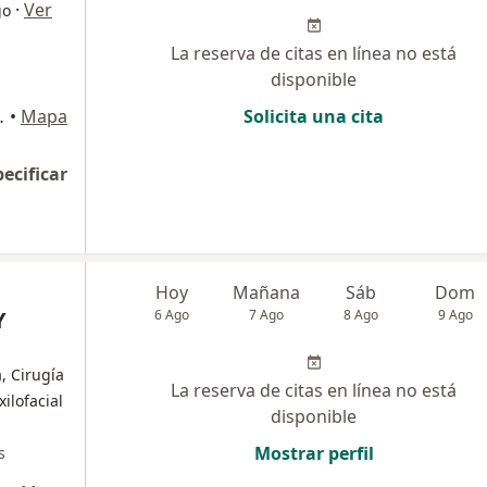
·
Ver
go
La reserva de citas en línea no está
disponible
ipre, Rionegro
•
Mapa
Solicita una cita
pecificar
Hoy
Mañana
Sáb
Dom
Y
6 Ago
7 Ago
8 Ago
9 Ago
, Cirugía
La reserva de citas en línea no está
ilofacial
disponible
Mostrar perfil
s