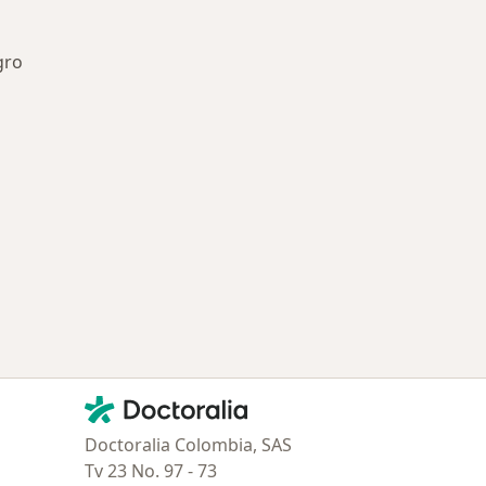
gro
ía: Especialistas más solicitados
Contacto
Doctoralia - Página de inicio
Doctoralia Colombia, SAS
Tv 23 No. 97 - 73