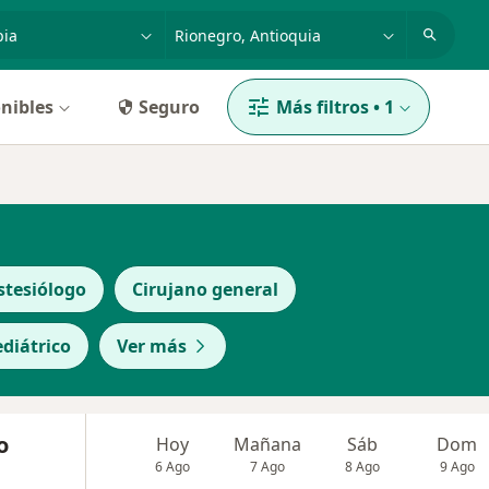
dad, enfermedad o nombre
p. ej. Bogotá
nibles
Seguro
Más filtros
•
1
stesiólogo
Cirujano general
ediátrico
Ver más
o
Hoy
Mañana
Sáb
Dom
6 Ago
7 Ago
8 Ago
9 Ago