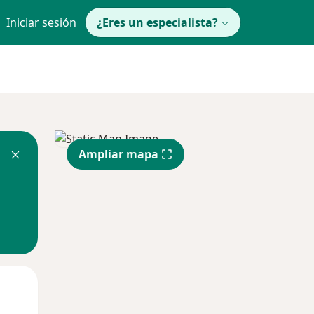
Iniciar sesión
¿Eres un especialista?
Ampliar mapa
Lun
Mar
Mié
10 Ago
11 Ago
12 Ago