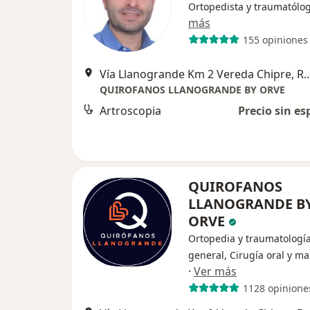
Ortopedista y traumatólo
más
155 opiniones
Vía Llanogrande Km 2 Vereda Ch
QUIROFANOS LLANOGRANDE BY ORVE
Artroscopia
Precio sin es
QUIROFANOS
LLANOGRANDE B
ORVE
Ortopedia y traumatología
general, Cirugía oral y max
·
Ver más
1128 opinione