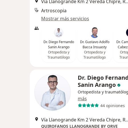
Vía Llanogrande Km 2 Vereda Ch
Artroscopia
Mostrar más servicios
Dr. Diego Fernando
Dr. Gustavo Adolfo
Dr. Ca
Sanin Arango
Bacca Insuasty
Cabez
Ortopedista y
Ortopedista y
Orto
Traumatólogo
Traumatólogo
Trau
Dr. Diego Fernan
Sanin Arango
Ortopedista y traumatólo
más
44 opiniones
Vía Llanogrande Km 2 Vereda Ch
QUIROFANOS LLANOGRANDE BY ORVE