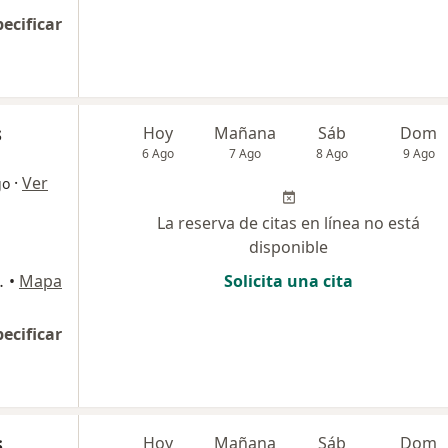
pecificar
s
Hoy
Mañana
Sáb
Dom
6 Ago
7 Ago
8 Ago
9 Ago
·
Ver
go
La reserva de citas en línea no está
disponible
ipre, Rionegro
•
Mapa
Solicita una cita
pecificar
s
Hoy
Mañana
Sáb
Dom