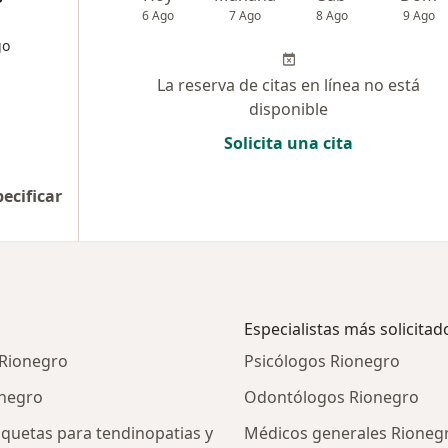
6 Ago
7 Ago
8 Ago
9 Ago
go
La reserva de citas en línea no está
disponible
Solicita una cita
pecificar
Especialistas más solicitad
 Rionegro
Psicólogos Rionegro
onegro
Odontólogos Rionegro
quetas para tendinopatias y
Médicos generales Rioneg