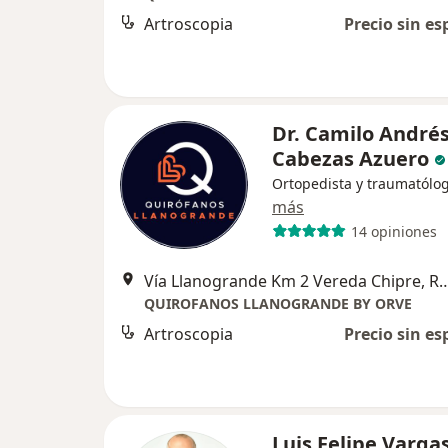
Artroscopia
Precio sin es
Dr. Camilo André
Cabezas Azuero
Ortopedista y traumatólo
más
14 opiniones
Vía Llanogrande Km 2 Vereda Ch
QUIROFANOS LLANOGRANDE BY ORVE
Artroscopia
Precio sin es
Luis Felipe Varga