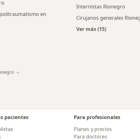
ro
Internistas Rionegro
 politraumatismo en
Cirujanos generales Rione
Ver más (15)
Más en esta categor
cios en Rionegro
onegro
r de ciudad
Cambiar de ciudad
os pacientes
Para profesionales
listas
Planes y precios
s
Para doctores