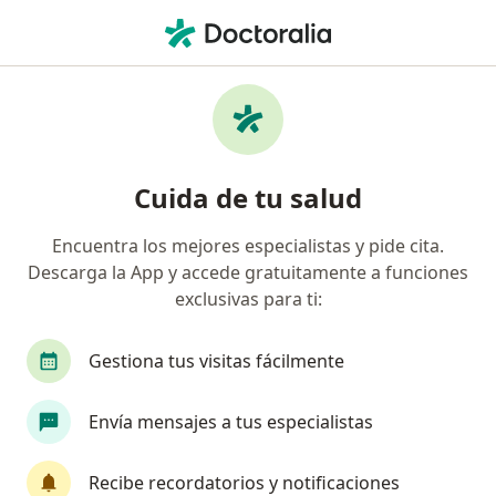
Men
Cirugía Mínimamente Invasiva • Rionegro, Antioquia
Filtros
• 1
Seguro
Mapa
Especialistas en Cirugía mínimamente
Cuida de tu salud
invasiva Rionegro
Encuentra los mejores especialistas y pide cita.
Descarga la App y accede gratuitamente a funciones
¿Qué especialidad estás buscando?
exclusivas para ti:
Ortopedista y Traumatólogo
Anestesiólogo
Gestiona tus visitas fácilmente
Envía mensajes a tus especialistas
Recibe recordatorios y notificaciones