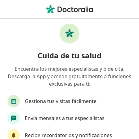
Men
¿Qué estás buscando?
Página De Inicio
Servicios
Cirugía De Ligamento Cruzado Anterior (Lca)
Cirugía de ligamento cruzado
Cuida de tu salud
anterior (lca) - Información,
Encuentra los mejores especialistas y pide cita.
expertos y preguntas frecuentes
Descarga la App y accede gratuitamente a funciones
exclusivas para ti:
Esta es la cirugía para reconstruir el ligamento
cruzado anterior (LCA) en la rodilla después de que
se desgarra. A menudo, se usa un injerto de tendón
Gestiona tus visitas fácilmente
para reconstruir el ligamento desgarrado.
Envía mensajes a tus especialistas
Recibe recordatorios y notificaciones