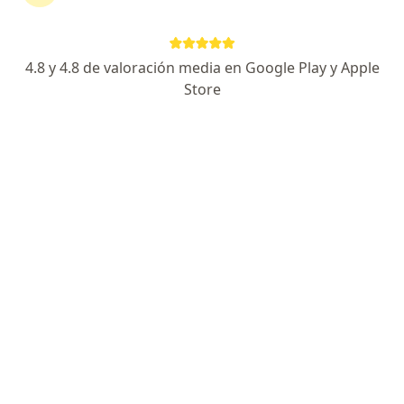
Información
Pregunta al Experto
4.8 y 4.8 de valoración media en Google Play y Apple
Expertos en cirugía de ligamento cruzado
Store
anterior (lca)
Andres De La Espriella Rosales
Ortopedista y traumatólogo
Barranquilla
Reservar cita
Herman Gomez Giraldo
Ortopedista y traumatólogo
Manizales
Reservar cita