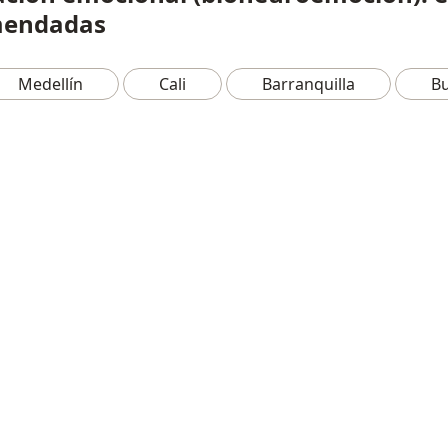
omendadas
Medellín
Cali
Barranquilla
B