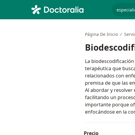
especiali
Página De Inicio
Servi
Biodescodif
La biodescodificació
terapéutica que busca
relacionados con enfe
premisa de que las e
Al abordar y resolver 
facilitando un proces
importante porque ofr
enfocándose en la co
Precio