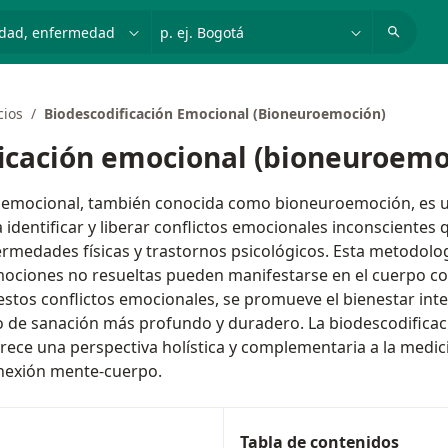
dad, enfermedad o nombre
p. ej. Bogotá
cios
Biodescodificación Emocional (Bioneuroemoción)
icación emocional (bioneuroemo
n emocional, también conocida como bioneuroemoción, es u
 identificar y liberar conflictos emocionales inconscientes
rmedades físicas y trastornos psicológicos. Esta metodolog
mociones no resueltas pueden manifestarse en el cuerpo co
estos conflictos emocionales, se promueve el bienestar inte
o de sanación más profundo y duradero. La biodescodifica
ece una perspectiva holística y complementaria a la medici
nexión mente-cuerpo.
Tabla de contenidos