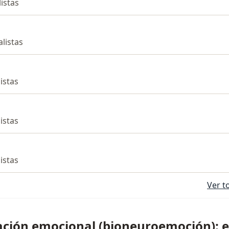
listas
alistas
listas
listas
listas
Ver t
ación emocional (bioneuroemoción): es