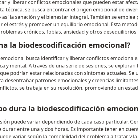
ficar y liberar conflictos emocionales que pueden estar afecta
sta técnica, se busca encontrar el origen emocional de div
o así la sanación y el bienestar integral. También se emplea
ir el estrés y promover un equilibrio emocional. Esta metod
problemas crónicos, fobias, ansiedad y otros desequilibrios
a la biodescodificación emocional?
 emocional busca identificar y liberar conflictos emocional
ica y mental. A través de una serie de sesiones, se exploran
que podrían estar relacionadas con síntomas actuales. Se ut
para desentrañar patrones emocionales y creencias limitante
onflictos, se trabaja en su resolución, promoviendo un estad
o dura la biodescodificación emocion
sión puede variar dependiendo de cada caso particular. G
le durar entre una y dos horas. Es importante tener en cue
uede variar según la complejidad del problema a tratar y la