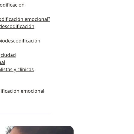
odificación
dificación emocional?
descodificación
iodescodificación
r ciudad
nal
istas y clínicas
ificación emocional