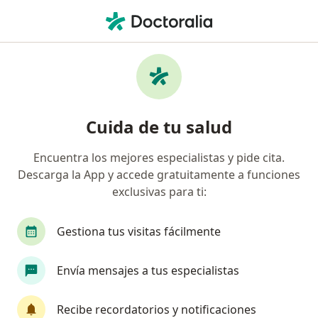
Men
¿Qué estás buscando?
Página De Inicio
Servicios
Ovariectomía
Ovariectomía - Información,
Cuida de tu salud
expertos y preguntas frecuentes
Encuentra los mejores especialistas y pide cita.
La ovariectomía es la extracción de uno o ambos
Descarga la App y accede gratuitamente a funciones
ovarios. Se puede combinar con la extracción de las
exclusivas para ti:
trompas de Falopio (ovariosalpingectomía). En
general, la extracción de los ovarios o las trompas
de Falopio se realiza como parte de una
Gestiona tus visitas fácilmente
histerectomía total o parcial.
Envía mensajes a tus especialistas
Recibe recordatorios y notificaciones