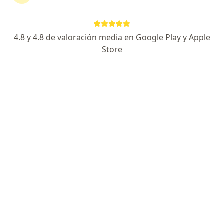
Información
4.8 y 4.8 de valoración media en Google Play y Apple
Expertos en ovariectomía
Store
Juan Carlos Garzon Ramirez
Cirujano de tórax, Cirujano general
Bogotá
Alfredo Herrera Valenzuela
Cirujano general
Medellín
Roosevelt Fajardo Gomez