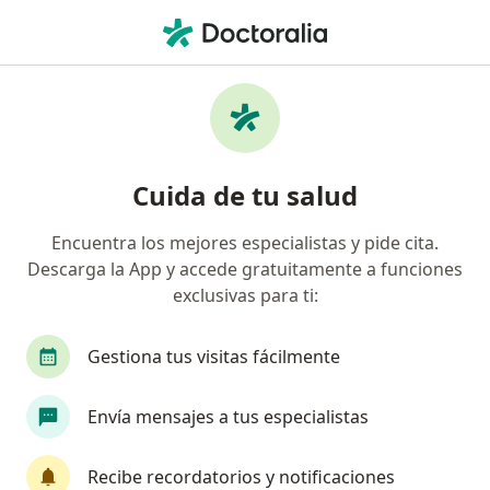
Men
¿Qué estás buscando?
Página De Inicio
Servicios
Calificacion De Pérdida De Capacidad Laboral Y
Ocupacional
Cuida de tu salud
Calificacion de pérdida de
capacidad laboral y ocupacional -
Encuentra los mejores especialistas y pide cita.
Descarga la App y accede gratuitamente a funciones
Información, expertos y
exclusivas para ti:
preguntas frecuentes
Gestiona tus visitas fácilmente
Envía mensajes a tus especialistas
Información
Recibe recordatorios y notificaciones