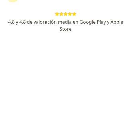
Expertos en calificacion de pérdida de
capacidad laboral y ocupacional
4.8 y 4.8 de valoración media en Google Play y Apple
Store
Carlos Humberto Villarraga
Martínez
Médico laboral, Médico general
Bogotá
Reservar cita
Freddy David Figueroa Caicedo
Médico general, Médico laboral
Pereira
Reservar cita
Sergio Guerra Palacio