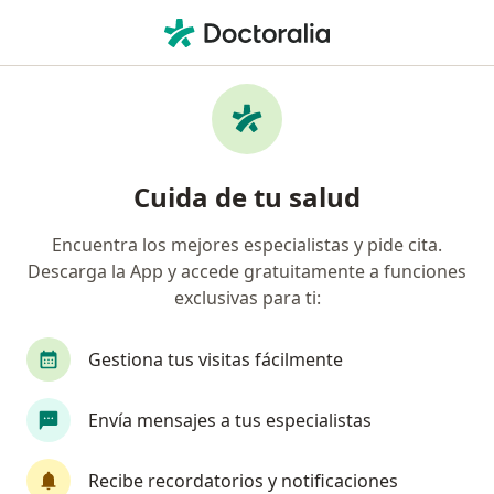
Men
Cápsula Endoscópica • Barranquilla, Atlántico
Filtros
• 1
Seguro
Mapa
Especialistas en Cápsula Endoscópica
Cuida de tu salud
Barranquilla
Encuentra los mejores especialistas y pide cita.
Descarga la App y accede gratuitamente a funciones
¿Qué especialidad estás buscando?
exclusivas para ti:
Gastroenterólogo
Cirujano general
Gestiona tus visitas fácilmente
Envía mensajes a tus especialistas
Recibe recordatorios y notificaciones