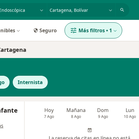
dad, enfermedad o nombre
p. ej. Bogotá
nibles
Seguro
Más filtros
•
1
 Cartagena
go
Internista
nfante
Hoy
Mañana
Dom
Lun
7 Ago
8 Ago
9 Ago
10 Ago
ás
La reserva de citas en línea no está