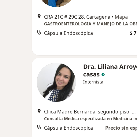
CRA 21C # 29C 28, Cartagena
•
Mapa
GASTROENTEROLOGIA Y MANEJO DE LA OB
Cápsula Endoscópica
$ 7
Dra. Liliana Arroy
casas
Internista
Cliica Madre Bernarda, segundo piso, Unidad de endoscopia , Cartagena
Cápsula Endoscópica
Precio sin es