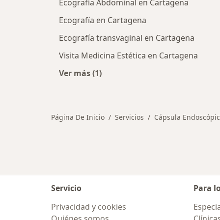
Ecografía Abdominal en Cartagena
Ecografía en Cartagena
Ecografía transvaginal en Cartagena
Visita Medicina Estética en Cartagena
Ver más (1)
Más en esta categoría: Otros servic
Página De Inicio
Servicios
Cápsula Endoscópi
Servicio
Para l
Privacidad y cookies
Especia
Quiénes somos
Clínica