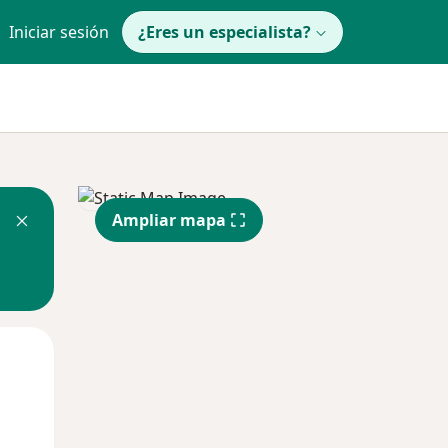
Iniciar sesión
¿Eres un especialista?
Ampliar mapa
Mar
Mié
Jue
11 Ago
12 Ago
13 Ago