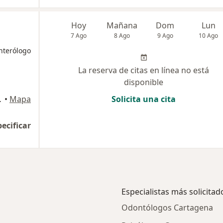
Hoy
Mañana
Dom
Lun
7 Ago
8 Ago
9 Ago
10 Ago
nterólogo
La reserva de citas en línea no está
disponible
A JIMENEZ"
•
Mapa
Solicita una cita
pecificar
Especialistas más solicitad
Odontólogos Cartagena