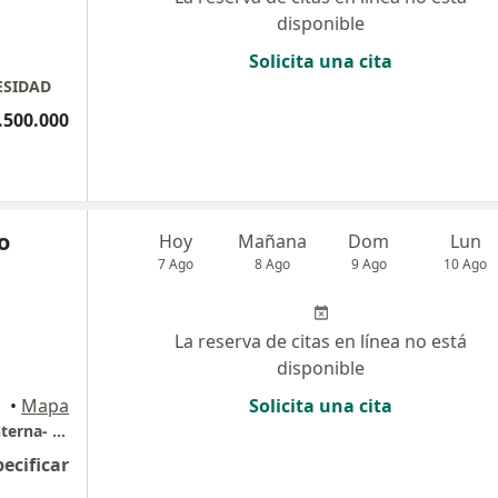
disponible
Solicita una cita
ESIDAD
.500.000
o
Hoy
Mañana
Dom
Lun
7 Ago
8 Ago
9 Ago
10 Ago
La reserva de citas en línea no está
disponible
•
Mapa
Solicita una cita
Consulta Medica especilizada en Medicina interna- gastroenterologia y Endoscopia digestiva
pecificar