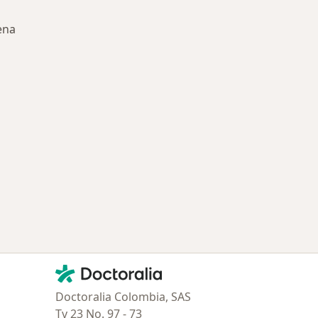
ena
ía: Especialistas más solicitados
Contacto
Doctoralia - Página de inicio
Doctoralia Colombia, SAS
Tv 23 No. 97 - 73