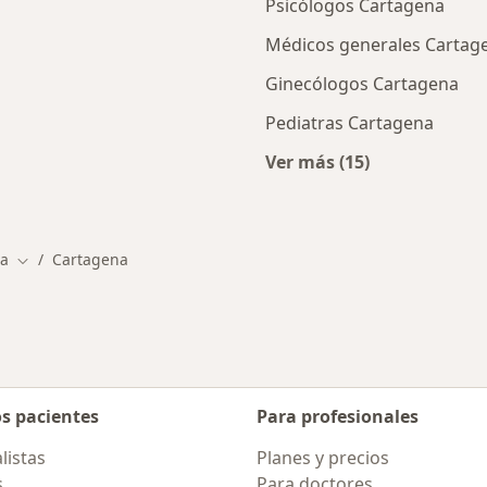
Psicólogos Cartagena
Médicos generales Cartag
Ginecólogos Cartagena
Pediatras Cartagena
Ver más (15)
ios en Cartagena
Más en esta categor
ca
Cartagena
Cambiar de ciudad
os pacientes
Para profesionales
listas
Planes y precios
s
Para doctores