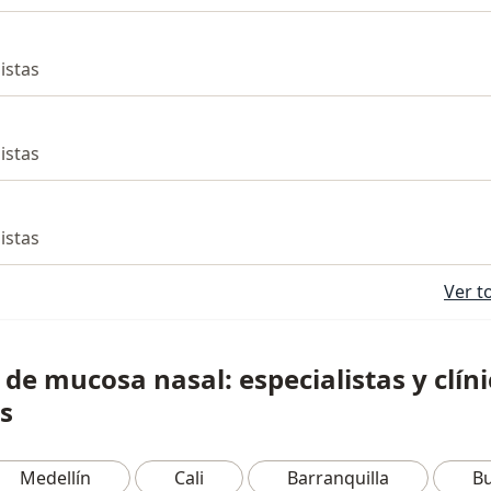
listas
listas
listas
Ver t
de mucosa nasal: especialistas y clín
s
Medellín
Cali
Barranquilla
B