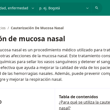
dad, enfermedad o nombre
p. ej. Bogotá
cios
Cauterización De Mucosa Nasal
ón de mucosa nasal
ucosa nasal es un procedimiento médico utilizado para tr
otras afecciones de la mucosa nasal. Este tratamiento consi
 químicas para sellar los vasos sanguíneos y detener el san
efectiva que ayuda a mejorar la calidad de vida de los pacie
d de las hemorragias nasales. Además, puede prevenir com
re y mejorar la respiración nasal.
Tabla de contenidos
0
¿Para qué se utiliza la cau
nasal?
s