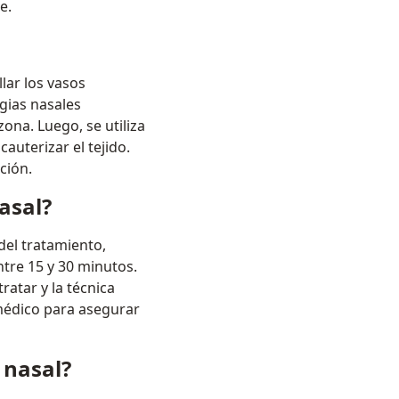
e.
lar los vasos
gias nasales
ona. Luego, se utiliza
auterizar el tejido.
ción.
asal?
del tratamiento,
ntre 15 y 30 minutos.
ratar y la técnica
 médico para asegurar
 nasal?