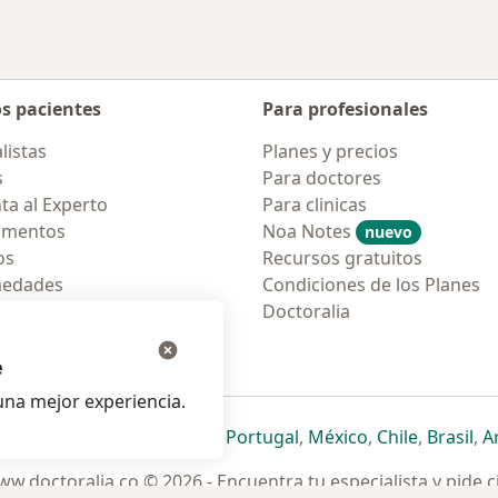
os pacientes
Para profesionales
listas
Planes y precios
s
Para doctores
ta al Experto
Para clinicas
amentos
Noa Notes
nuevo
os
Recursos gratuitos
medades
Condiciones de los Planes
tas Frecuentes
Doctoralia
ión para móvil
e
na mejor experiencia.
ueva pestaña
en una nueva pestaña
e abre en una nueva pestaña
se abre en una nueva pestaña
se abre en una nueva pestaña
se abre en una nueva pestaña
se abre en una nueva p
se abre en una
se abre e
se
Italia
,
Deutschland
,
Česko
,
Portugal
,
México
,
Chile
,
Brasil
,
A
w.doctoralia.co © 2026 - Encuentra tu especialista y pide c