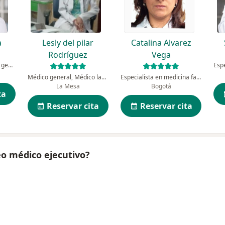
a
Lesly del pilar
Catalina Alvarez
Rodríguez
Vega
Médico laboral, Médico general
Médico general, Médico laboral
Especialista en medicina familiar
La Mesa
Bogotá
ta
Reservar cita
Reservar cita
eo médico ejecutivo?