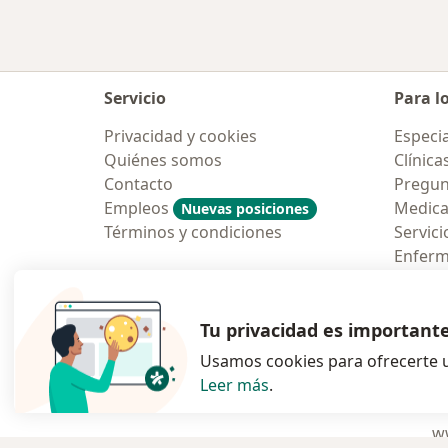
Servicio
Para l
Privacidad y cookies
Especia
Quiénes somos
Clínica
Contacto
Pregun
Empleos
Medic
Nuevas posiciones
Términos y condiciones
Servici
Enfer
Pregun
Aplicac
Tu privacidad es important
Usamos cookies para ofrecerte u
Leer más
.
se abre en una n
se abre 
s
Polska
,
Türkiye
,
España
,
ww