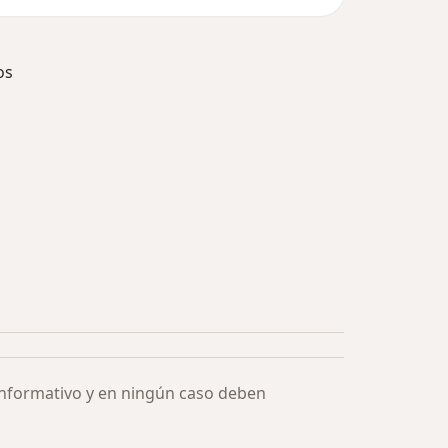
os
ía: Especialistas más solicitados
informativo y en ningún caso deben