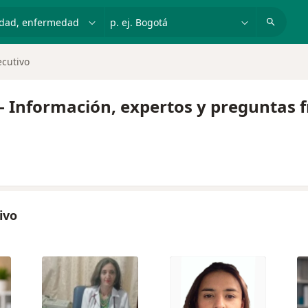
dad, enfermedad o nombre
p. ej. Bogotá
cutivo
- Información, expertos y preguntas 
ivo