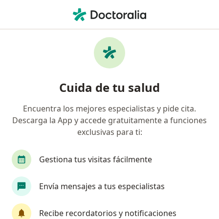
Men
Cirugía De Implante De Lentes Multifocales • Medellín, Antioquia
Filtros
• 1
Seguro
Mapa
Especialistas en Cirugía de implante de
Cuida de tu salud
lentes multifocales Medellín
Encuentra los mejores especialistas y pide cita.
Descarga la App y accede gratuitamente a funciones
¿Qué especialidad estás buscando?
exclusivas para ti:
Oftalmólogo
Optómetra
Ginecólogo
Gestiona tus visitas fácilmente
Envía mensajes a tus especialistas
Recibe recordatorios y notificaciones