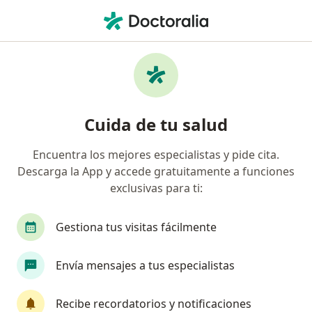
Men
Visita Oftalmología • Medellín, Antioquia
Filtros
• 1
Seguro
Mapa
Especialistas en Visita Oftalmología
Cuida de tu salud
Medellín
Encuentra los mejores especialistas y pide cita.
Descarga la App y accede gratuitamente a funciones
¿Qué especialidad estás buscando?
exclusivas para ti:
Oftalmólogo
Optómetra
Ginecólogo
Gestiona tus visitas fácilmente
Envía mensajes a tus especialistas
Recibe recordatorios y notificaciones