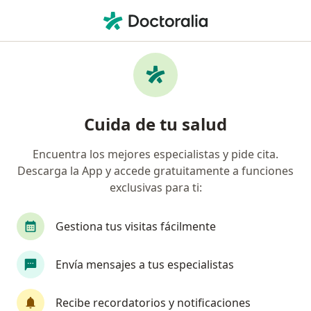
Men
¿Qué estás buscando?
Página De Inicio
Servicios
Cirugía De Implante De Lentes Multifocales
Cirugía de implante de lentes
Cuida de tu salud
multifocales - Información,
Encuentra los mejores especialistas y pide cita.
expertos y preguntas frecuentes
Descarga la App y accede gratuitamente a funciones
exclusivas para ti:
Gestiona tus visitas fácilmente
Información
Pregunta al Experto
Envía mensajes a tus especialistas
Expertos en cirugía de implante de lentes
Recibe recordatorios y notificaciones