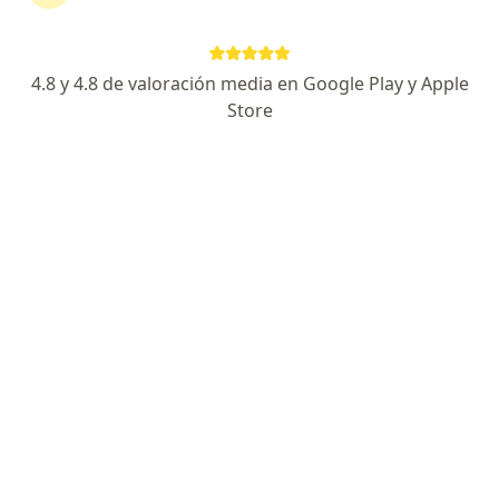
multifocales
4.8 y 4.8 de valoración media en Google Play y Apple
Mauricio Agudelo Cardona
Store
Oftalmólogo
Medellín
Reservar cita
Hector Eduardo Ortiz Bermudez
Oftalmólogo
Popayán
Reservar cita
Samuel Eduardo Gómez Alvis
Oftalmólogo
Bogotá