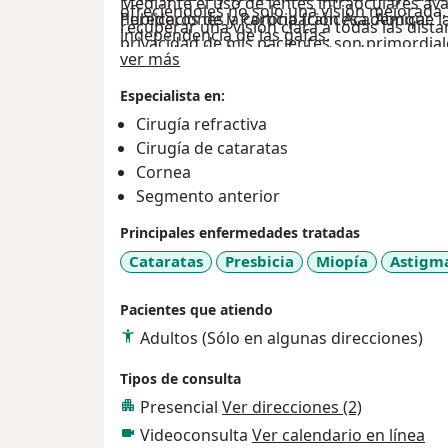
Mediante el uso de lentes intraoculares av
ofreciéndoles no solo una visión mejorada
Publicaciones y Participación Académica:
herederos de la corona francesa. Aunque la 
recuperar una visión clara a todas las dist
independencia de las gafas.
privacidad de mis pacientes son primordia
dependencia de gafas o lentes de contacto
Acerca de mí
ver más
Coautor de la sección de Ultrachopper en el 
nombres, estas experiencias subrayan la con
3) Cirugía Refractiva Láser Corneal: Esta t
además de contribuir con más de 65 ponen
mi práctica proporciona.
Especialista en:
Cirugía Refractiva Láser: Proporciono trat
de visión como miopía, hipermetropía y ast
científico-oftalmológicos.
Atención a Artistas y sus Familiares:
miopía, hipermetropía y astigmatismo. Util
Cirugía refractiva
precisión, modifico la forma de la córnea (la
Participante activo en congresos mundiale
Entiendo que los artistas, en especial aque
generación, remodelo la córnea con precisi
Cirugía de cataratas
permitiendo que los rayos de luz se enfoqu
compromiso con la educación médica conti
escrutinio público, necesitan no solo cuid
los pacientes la libertad de una vida sin ga
Cornea
procedimiento, conocido por su precisión y 
Mi enfoque integral en oftalmología no sol
también un servicio que respete su privaci
Segmento anterior
posibilidad de disfrutar una vida sin depen
tratamientos avanzados y personalizados, s
personalizado asegura que cada tratamient
Diseño de Visión Personalizada: Entiendo q
contacto, con una recuperación sorprende
Principales enfermedades tratadas
crecimiento y desarrollo de la oftalmología a
necesidades visuales sino también a sus de
servicios de diseño de visión personalizada
educación, la investigación y la innovación
vida.
Cataratas
Presbicia
Miopía
Astigm
para mapear el ojo detalladamente, permit
Estas áreas de especialización reflejan mi 
pacientes atención de la más alta calidad, 
personalizados y adaptados a las necesidad
tecnología de punta y técnicas innovadora
tratamiento no solo mejore su visión, sino 
Cuidado a Miembros de la Nobleza:
Pacientes que atiendo
los mejores resultados posibles. Además, c
Tratar a miembros de familias nobles, como
Adultos (Sólo en algunas direcciones)
Diagnóstico y Cuidado del Ojo Seco: Recono
compartir estos avances y conocimientos c
implica una comprensión profunda de la disc
incómodo como debilitante. Ofrezco evalua
oftalmólogos, asegurando un futuro aún más
Estos pacientes no solo buscan competencia
Tipos de consulta
personalizados para manejar esta condici
visual.
experiencia que respete su posición y requ
Presencial
Ver direcciones (2)
del ojo, sino también la calidad de la visión 
Videoconsulta
Ver calendario en línea