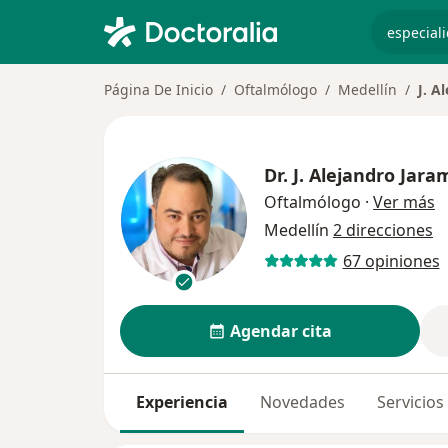
especiali
Página De Inicio
Oftalmólogo
Medellín
J. A
Dr.
J. Alejandro Jara
s
Oftalmólogo
·
Ver más
Medellín
2 direcciones
67 opiniones
Agendar cita
Experiencia
Novedades
Servicios