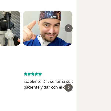
trasfondo o estatus, ofrezco una
e especializo en el manejo de
a avanzada y un enfoque humano que
de cirugías en condiciones
e. Cada persona que entra en mi
único o aquellos que enfrentan
y personalizada, asegurando no solo
ilidad me permiten abordar estos
mbién una experiencia cómoda y
s, restableciendo la visión y la
ón oftalmológica excepcional,
o por mi compromiso inquebrantable
esidades individuales de cada paciente,
 del cuidado y la utilización de las
a para poner su visión en mis manos.
o solo tratar las condiciones
ntegral la vida de mis pacientes,
idad de disfrutar plenamente del
October 17, 
Excelente Dr , se toma su tiempo para revisar a
paciente y dar con el diagnóstico exacto ,
ver
además de explicar todo detalladamente para
que el paciente entienda y esté tranquilo en s
Pau
manos