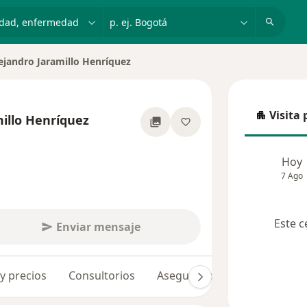
dad, enfermedad o nombre
p. ej. Bogotá
lejandro Jaramillo Henríquez
Visita 
millo Henríquez
Visita p
obre las especializaciones
Hoy
7 Ago
Este c
Enviar mensaje
 y precios
Consultorios
Aseguradoras
Opiniones 