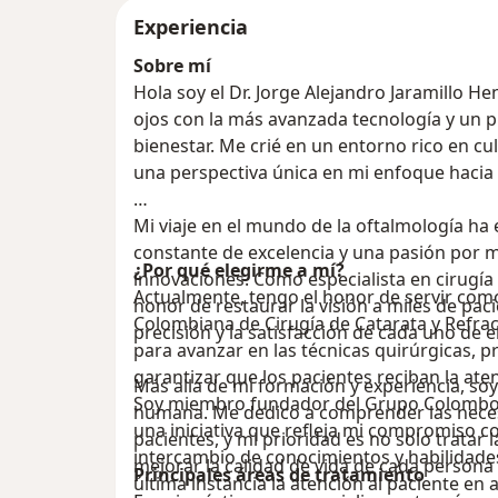
Experiencia
Sobre mí
Hola soy el Dr. Jorge Alejandro Jaramillo He
ojos con la más avanzada tecnología y un
bienestar. Me crié en un entorno rico en cu
una perspectiva única en mi enfoque hacia 
Mi viaje en el mundo de la oftalmología h
constante de excelencia y una pasión por 
¿Por qué elegirme a mí?
innovaciones. Como especialista en cirugía 
Actualmente, tengo el honor de servir como
honor de restaurar la visión a miles de pac
Colombiana de Cirugía de Catarata y Refract
precisión y la satisfacción de cada uno de el
para avanzar en las técnicas quirúrgicas, 
garantizar que los pacientes reciban la at
Más allá de mi formación y experiencia, so
Soy miembro fundador del Grupo Colombo 
humana. Me dedico a comprender las nece
una iniciativa que refleja mi compromiso co
pacientes, y mi prioridad es no solo tratar
intercambio de conocimientos y habilidades
mejorar la calidad de vida de cada persona
Principales áreas de tratamiento
última instancia la atención al paciente en