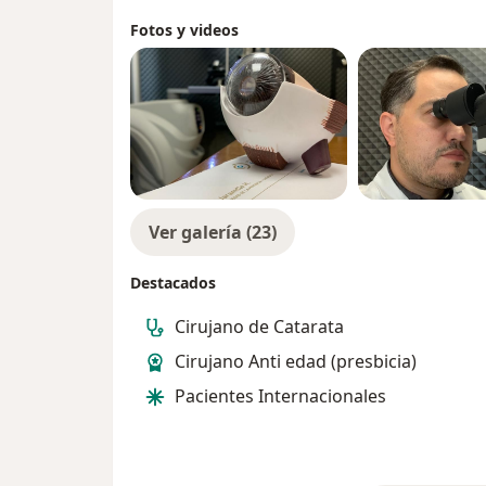
Para todos mis pacientes, sin importar su 
Cirugía de Casos Complejos de Cataratas: M
combinación de pericia médica, tecnologí
Fotos y videos
cataratas hipermaduras y en la realización 
considera el bienestar integral del pacient
desafiantes, incluyendo pacientes con ojo 
consultorio recibe una atención detallada 
ceguera por catarata. Mi experiencia y hab
resultados clínicos excepcionales, sino ta
casos complejos con resultados excepcionale
confidencial.
calidad de vida de mis pacientes.
Mi compromiso es proporcionar una atenci
Cada servicio que ofrezco está respaldad
respetando siempre la privacidad y las nec
con la atención al detalle, la personalización
Ver galería (23)
brindándoles la tranquilidad y la confianz
tecnologías más avanzadas. Mi objetivo es n
oculares, sino también mejorar de manera i
Destacados
brindándoles una visión clara y la oportun
mundo que les rodea.
Cirujano de Catarata
Cirujano Anti edad (presbicia)
Pacientes Internacionales