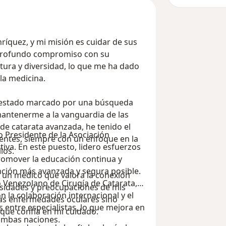
nríquez, y mi misión es cuidar de sus
 profundo compromiso con su
ltura y diversidad, lo que me ha dado
la medicina.
a estado marcado por una búsqueda
mantenerme a la vanguardia de las
de catarata avanzada, he tenido el
 Presidente de la Asociación
ientes, siempre con un enfoque en la
iva. En este puesto, lidero esfuerzos
los.
promover la educación continua y
ención más avanzada y segura posible.
y un médico que valora la conexión
Venezolano de Cirugía de Catarata,
sidades y preocupaciones de mis
n la colaboración internacional y el
 las enfermedades oculares sino
 entre especialistas, lo que mejora en
 que confía en mi cuidado.
 ambas naciones.