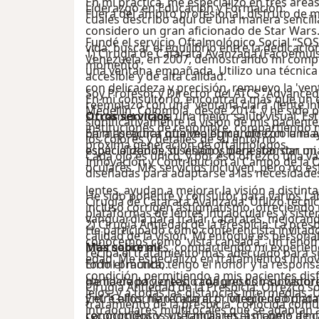
En mi práctica, me especializo en tres áreas
Liderazgo en Educación y Formación:
Fuera del ámbito profesional, disfruto de mi 
cuales describo aquí de una manera sencil
considero un gran aficionado de Star Wars. 
Fundé el servicio Oftalmológico Social “SOS
vida: buscar el equilibrio entre la dedicació
1) Cirugía de Catarata Avanzada (Facoemuls
Venezuela, en 2007, demostrando mi compr
momento.
una ventana empañada. Utilizo una técnica
accesible y de alta calidad.
con delicadeza y precisión, remuevo la 'ven
Soy Profesor y Director del ATCS “Advanced
En mi consultorio, encontrará más que un e
reemplazo con una 'ventana clara' (lente in
Medellín, Colombia, desde 2014, y he sido p
su camino hacia una mejor salud visual. Est
Otros servicios
significativamente la visión de mis paciente
instituciones de renombre, compartiendo m
para asegurar que vea el mundo con la may
En mi práctica oftalmológica, ofrezco una 
los colores y detalles de su entorno.
próxima generación de oftalmólogos.
espacio donde su visión y bienestar son mi 
especializados, diseñados para abordar una
Cada ojo es único, y por eso ofrezco una va
Innovación y Contribución al Campo de la 
oculares. Mis servicios incluyen, pero no es
diseñadas para adaptarse a las necesidades
lentes, ayudan a mejorar la visión a distint
He sido ponente y consultor para varios L
Cirugía de Catarata Avanzada: Utilizo técni
incluso corrigen astigmatismo, ofreciendo u
plataformas de lentes intraoculares y sist
vanguardia para tratar cataratas, mejorando
2) Cirugía Antiedad de la Presbicia: La pre
He participado como conferencista invitad
calidad de la visión. Mi enfoque es person
conocemos como 'vista cansada', un fenóm
internacionales, compartiendo mi experien
Más sobre mí
reciba el tratamiento más adecuado para s
edad. Me especializo en tratamientos inno
todo el mundo.
En mi práctica, tengo el honor y la respons
condición, permitiendo a mis pacientes disf
He liderado y creado congresos innovadore
gama de pacientes, cada uno con su histori
Cirugía Antiedad de la Presbicia: Ofrezco s
lejos, y a todas las distancias intermedias. 
y el "Californian Cataract", ofreciendo pla
Entre ellos, he tenido el privilegio de brin
tratamiento de la presbicia, conocida com
intraoculares multifocales que se adaptan a
conocimientos y técnicas en el manejo de ca
reconocidos y sus familiares, así como a m