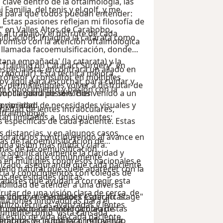
 clave dentro de la oftalmología, las
Familia, del tenis y el golf, y me
la para que todos puedan entender:
Estas pasiones reflejan mi filosofía de
” en Valles Altos de Carabobo,
n al trabajo y el disfrute de cada
ificación): Imagina la catarata como
omiso con la atención oftalmológica
 llamada facoemulsificación, donde
tana empañada' (la catarata) y la
 Training on Cataract Surgery” en
specialista; encontrará un aliado en
traocular). Esta técnica mejora
rofesor y consultor en múltiples
oy aquí para escuchar, para cuidar y
s, permitiéndoles volver a disfrutar de
i conocimiento y pasión con la
or claridad posible. Bienvenido a un
amplia gama de servicios
prioridad.
 variedad de necesidades visuales y
riedad de lentes intraoculares,
Oftalmología:
tán limitados a, los siguientes:
 específicas de cada paciente. Estas
as distancias, y en algunos casos,
aboratorios contribuyendo al avance en
cas de facoemulsificación de
na visión más nítida y clara.
emas de facoemulsificación.
 significativamente la claridad y
sbicia es lo que comúnmente
o en múltiples congresos nacionales e
alizado, asegurando que cada paciente
eno natural que suele aparecer con la
cia y conocimientos con colegas de
us necesidades únicas.
vadores que ayudan a corregir esta
abilidad de atender a una diversa
rutar de una visión clara de cerca, de
s como el "Hard Rock Cataract Stage"
a única y necesidades específicas.
oluciones innovadoras para el
Utilizo técnicas avanzadas y lentes
taformas para el intercambio de
dar cuidado oftalmológico a artistas
únmente como 'vista cansada'.
l estilo de vida de cada paciente,
taratas y cirugía facorrefractiva.
iembros de la nobleza, incluyendo