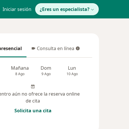
Iniciar sesión
¿Eres un especialista?
presencial
Consulta en línea
resencial
Consulta en línea
Mañana
Dom
Lun
Mar
Mié
8 Ago
9 Ago
10 Ago
11 Ago
12 Ag
entro aún no ofrece la reserva online
de cita
Solicita una cita
(67)
Dudas solucionadas (1)