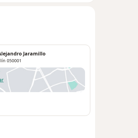
Alejandro Jaramillo
lín
050001
ar
 abre en una nueva pestaña