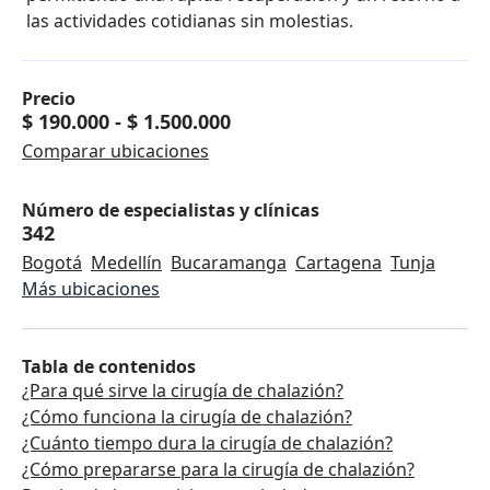
las actividades cotidianas sin molestias.
Precio
$ 190.000
-
$ 1.500.000
Comparar ubicaciones
Número de especialistas y clínicas
342
Bogotá
Medellín
Bucaramanga
Cartagena
Tunja
Más ubicaciones
Tabla de contenidos
¿Para qué sirve la cirugía de chalazión?
¿Cómo funciona la cirugía de chalazión?
¿Cuánto tiempo dura la cirugía de chalazión?
¿Cómo prepararse para la cirugía de chalazión?