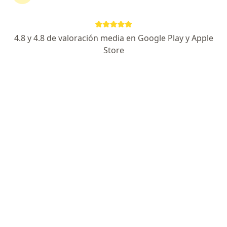
Blanca Helena Navarrete
4.8 y 4.8 de valoración media en Google Play y Apple
Hernandez
Store
Ginecólogo
Bogotá
Reservar cita
Carlos Giovani Castro Cuenca
Ginecólogo
Bogotá
Reservar cita
Gabriel Jaime Rendón Pereira
Ginecólogo
Medellín