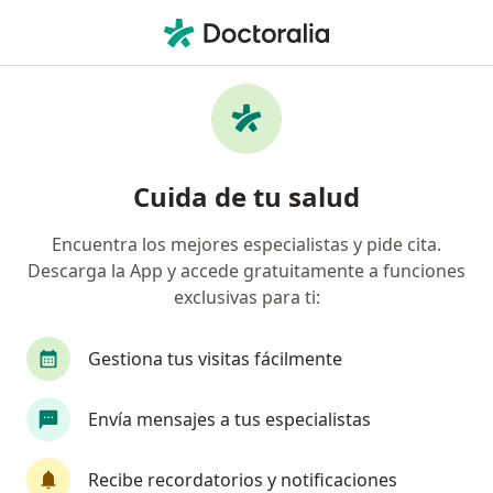
Men
¿Qué estás buscando?
Página De Inicio
Servicios
Cistectomía
Cistectomía - Información,
Cuida de tu salud
expertos y preguntas frecuentes
Encuentra los mejores especialistas y pide cita.
Una cistectomía es una cirugía en la cual se extirpa
Descarga la App y accede gratuitamente a funciones
la totalidad o una parte de la vejiga.
exclusivas para ti:
Gestiona tus visitas fácilmente
Información
Pregunta al Experto
Envía mensajes a tus especialistas
Recibe recordatorios y notificaciones
Expertos en cistectomía