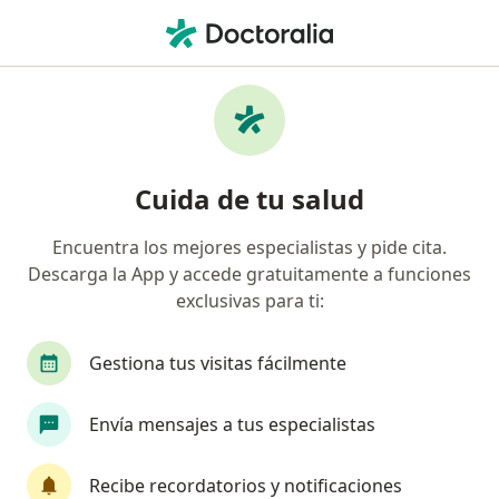
Men
¿Qué estás buscando?
Página De Inicio
Servicios
Cirugía Plástica Vaginal
Cirugía plástica vaginal -
Cuida de tu salud
Información, expertos y
preguntas frecuentes
Encuentra los mejores especialistas y pide cita.
Descarga la App y accede gratuitamente a funciones
exclusivas para ti:
Gestiona tus visitas fácilmente
Información
Envía mensajes a tus especialistas
Expertos en cirugía plástica vaginal
Recibe recordatorios y notificaciones