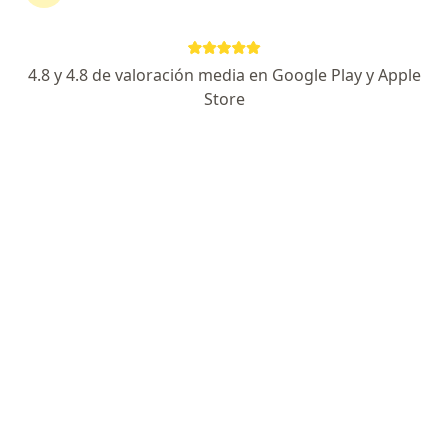
Pablo Alberto Cano Aristizabal
4.8 y 4.8 de valoración media en Google Play y Apple
Ginecólogo
Store
Medellín
Angela Maria Alviar Ferro
Ginecólogo
Bogotá
Jorge Eduardo Vélez Arango
Ginecólogo
Manizales
Harold Humberto Moreno Ortiz