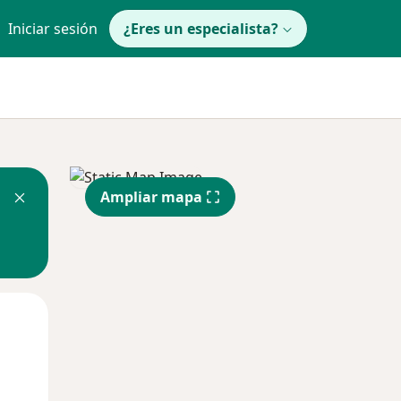
Iniciar sesión
¿Eres un especialista?
Ampliar mapa
Jue
Vie
Sáb
13 Ago
14 Ago
15 Ago