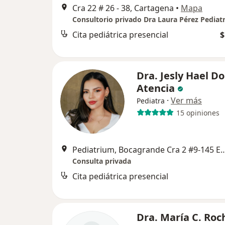
Cra 22 # 26 - 38, Cartagena
•
Mapa
Consultorio privado Dra Laura Pérez Pediat
Cita pediátrica presencial
$
Dra. Jesly Hael Do
Atencia
·
Ver más
Pediatra
15 opiniones
Pediatrium, Bocagrande Cra 2 #9-145 Edificio Nautilus 5to Piso Diagonal a Diego Moya (An
Consulta privada
Cita pediátrica presencial
Dra. María C. Roc