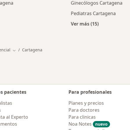
tagena
Ginecólogos Cartagena
Pediatras Cartagena
Ver más (15)
cios en Cartagena
Más en esta categor
encial
Cartagena
Cambiar de ciudad
os pacientes
Para profesionales
listas
Planes y precios
s
Para doctores
ta al Experto
Para clinicas
amentos
Noa Notes
nuevo