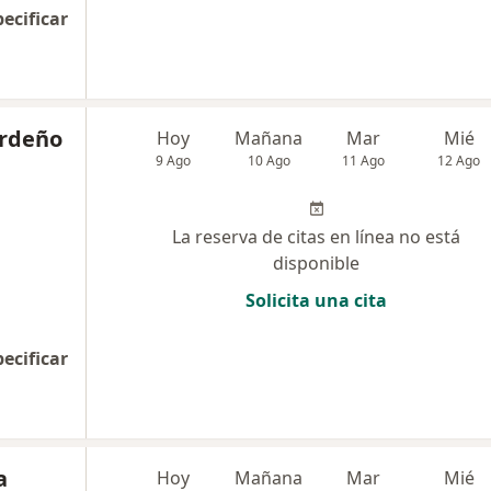
pecificar
ardeño
Hoy
Mañana
Mar
Mié
9 Ago
10 Ago
11 Ago
12 Ago
La reserva de citas en línea no está
disponible
Solicita una cita
pecificar
a
Hoy
Mañana
Mar
Mié