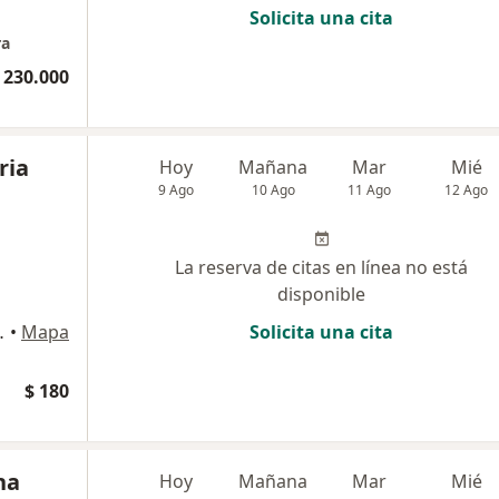
Solicita una cita
ra
 230.000
ria
Hoy
Mañana
Mar
Mié
9 Ago
10 Ago
11 Ago
12 Ago
La reserva de citas en línea no está
disponible
tes de llegar a MC. Donald's), Cartagena
•
Mapa
Solicita una cita
$ 180
ha
Hoy
Mañana
Mar
Mié