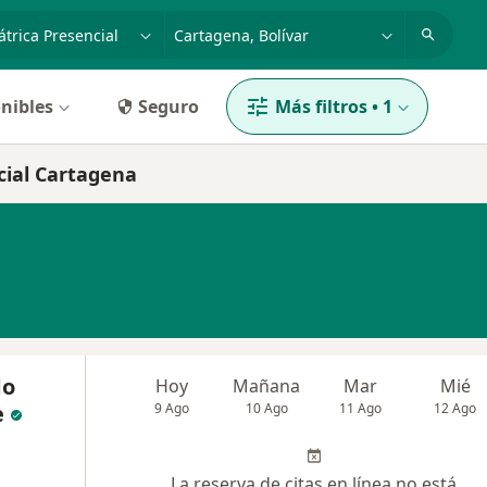
dad, enfermedad o nombre
p. ej. Bogotá
nibles
Seguro
Más filtros
•
1
ncial Cartagena
do
Hoy
Mañana
Mar
Mié
e
9 Ago
10 Ago
11 Ago
12 Ago
La reserva de citas en línea no está