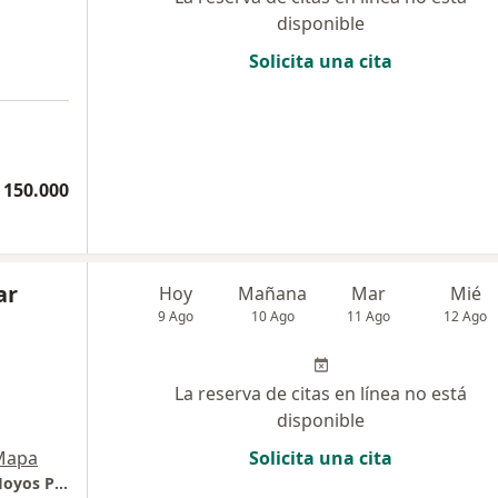
disponible
Solicita una cita
 150.000
ar
Hoy
Mañana
Mar
Mié
9 Ago
10 Ago
11 Ago
12 Ago
La reserva de citas en línea no está
disponible
Mapa
Solicita una cita
Consultorio privado Bocagrande- Dra Pilar Hoyos Pediatra