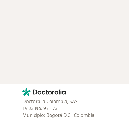
ía: Especialistas más solicitados
Contacto
Doctoralia - Página de inicio
Doctoralia Colombia, SAS
Tv 23 No. 97 - 73
Municipio: Bogotá D.C., Colombia