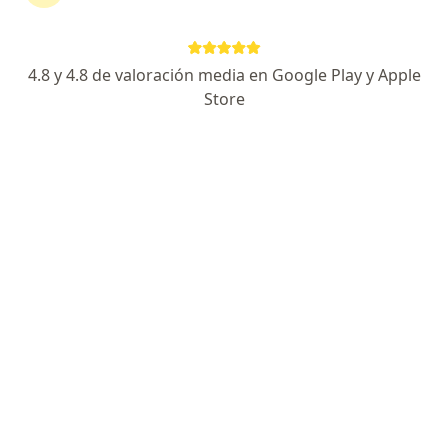
Alvaro Iván Narváez Gómez
4.8 y 4.8 de valoración media en Google Play y Apple
Store
Pediatra
Popayán
Reservar cita
Bertha Ines Agudelo Vega
Pediatra, Neumólogo pediátrico
Pereira
Reservar cita
Julian Fernando Martinez del Valle
Pediatra
Cartagena