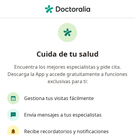
Men
¿Qué estás buscando?
Página De Inicio
Servicios
Consulta Pediátrica (0 A 18 Años)
Consulta pediátrica (0 a 18 años)
Cuida de tu salud
- Información, expertos y
Encuentra los mejores especialistas y pide cita.
preguntas frecuentes
Descarga la App y accede gratuitamente a funciones
exclusivas para ti:
Gestiona tus visitas fácilmente
Información
Envía mensajes a tus especialistas
Expertos en consulta pediátrica (0 a 18 años)
Recibe recordatorios y notificaciones