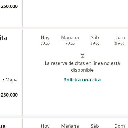
 250.000
ita
Hoy
Mañana
Sáb
Dom
6 Ago
7 Ago
8 Ago
9 Ago
La reserva de citas en línea no está
disponible
artagena
•
Mapa
Solicita una cita
 250.000
ue
Hoy
Mañana
Sáb
Dom