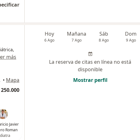
pecificar
Hoy
Mañana
Sáb
Dom
6 Ago
7 Ago
8 Ago
9 Ago
átrica,
er más
La reserva de citas en línea no está
disponible
artagena
•
Mapa
Mostrar perfil
 250.000
ricio Javier
ero Roman
diatra