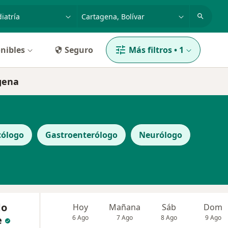
dad, enfermedad o nombre
p. ej. Bogotá
nibles
Seguro
Más filtros
•
1
agena
cólogo
Gastroenterólogo
Neurólogo
do
Hoy
Mañana
Sáb
Dom
e
6 Ago
7 Ago
8 Ago
9 Ago