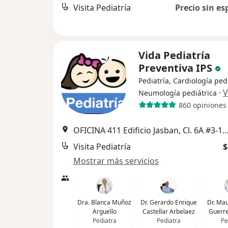
Visita Pediatría
Precio sin es
Vida Pediatría
Preventiva IPS
Pediatría, Cardiología pedi
·
V
Neumología pediátrica
860 opiniones
OFICINA 411 Edificio Jasban, Cl. 6A #3-17, C
Visita Pediatría
$
Mostrar más servicios
Dra. Blanca Muñoz
Dr. Gerardo Enrique
Dr. Mau
Arguello
Castellar Arbelaez
Guerr
Pediatra
Pediatra
Pe