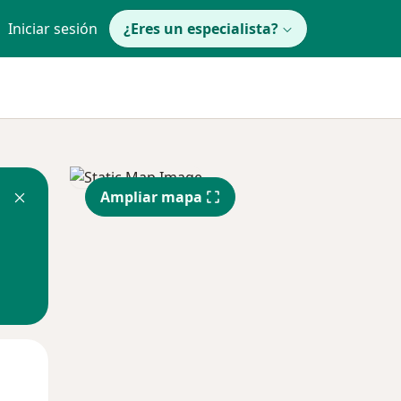
Iniciar sesión
¿Eres un especialista?
Ampliar mapa
Lun
Mar
Mié
10 Ago
11 Ago
12 Ago