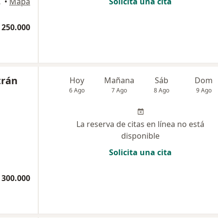
artagena
•
Mapa
Solicita una cita
 250.000
trán
Hoy
Mañana
Sáb
Dom
6 Ago
7 Ago
8 Ago
9 Ago
La reserva de citas en línea no está
disponible
Solicita una cita
 300.000