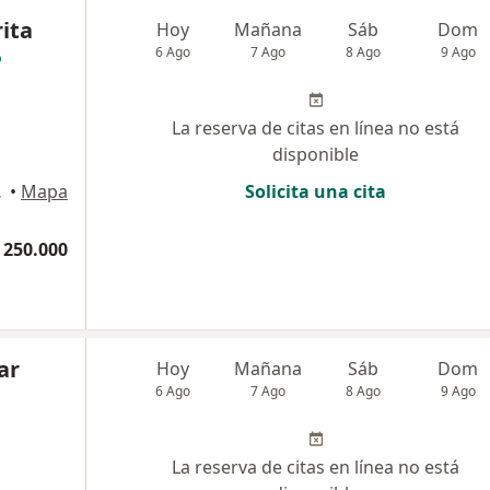
ita
Hoy
Mañana
Sáb
Dom
6 Ago
7 Ago
8 Ago
9 Ago
La reserva de citas en línea no está
disponible
artagena
•
Mapa
Solicita una cita
 250.000
ar
Hoy
Mañana
Sáb
Dom
6 Ago
7 Ago
8 Ago
9 Ago
La reserva de citas en línea no está