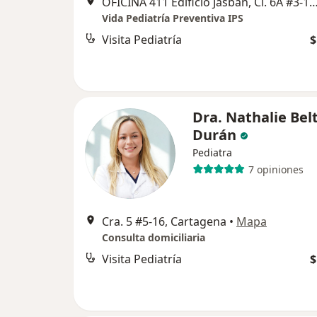
OFICINA 411 Edificio Jasban, Cl. 6A #3-17, C
Vida Pediatría Preventiva IPS
Visita Pediatría
$
Dra. Nathalie Bel
Durán
Pediatra
7 opiniones
Cra. 5 #5-16, Cartagena
•
Mapa
Consulta domiciliaria
Visita Pediatría
$