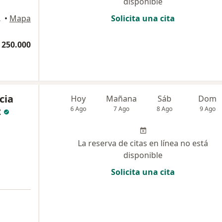
disponible
artagena
•
Mapa
Solicita una cita
 250.000
cia
Hoy
Mañana
Sáb
Dom
z
6 Ago
7 Ago
8 Ago
9 Ago
La reserva de citas en línea no está
disponible
Solicita una cita