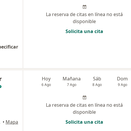
La reserva de citas en línea no está
disponible
Solicita una cita
pecificar
r
Hoy
Mañana
Sáb
Dom
6 Ago
7 Ago
8 Ago
9 Ago
La reserva de citas en línea no está
disponible
artagena
•
Mapa
Solicita una cita