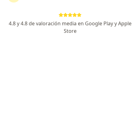
Expertos en colocación de
neuroestimuladores medulares periféricos
4.8 y 4.8 de valoración media en Google Play y Apple
Store
Erika Sánchez
Terapeuta complementario
Palmira
Marina Liliane Maldonado
Jaramillo
Anestesiólogo
Bogotá
Juliana Ortiz Restrepo
Anestesiólogo, Especialista en cuidados críticos