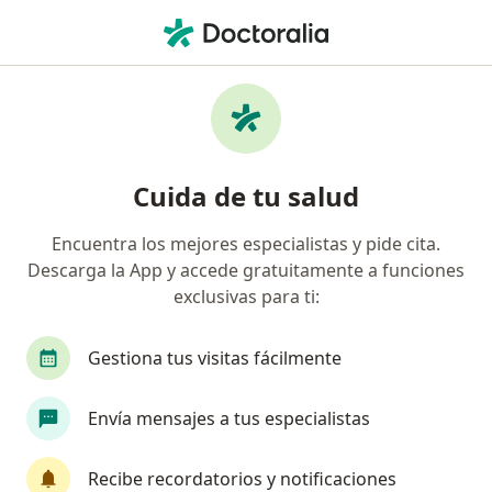
Men
¿Qué estás buscando?
Página De Inicio
Servicios
Colocación De Neuroestimuladores Medulares
Periféricos
Cuida de tu salud
Colocación de
neuroestimuladores medulares
Encuentra los mejores especialistas y pide cita.
Descarga la App y accede gratuitamente a funciones
periféricos - Información,
exclusivas para ti:
expertos y preguntas frecuentes
Gestiona tus visitas fácilmente
Envía mensajes a tus especialistas
Información
Recibe recordatorios y notificaciones