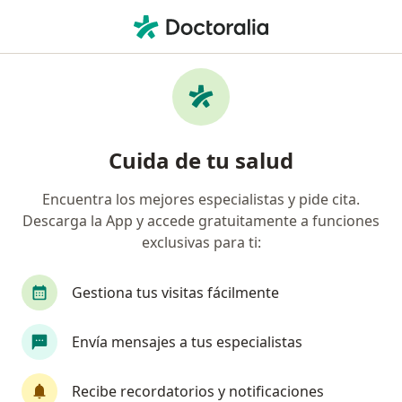
Men
Colonoscopia • Pasto, Nariño
Filtros
• 1
Seguro
Mapa
Especialistas en Colonoscopia Pasto
Cuida de tu salud
Encuentra los mejores especialistas y pide cita.
¿Qué especialidad estás buscando?
Descarga la App y accede gratuitamente a funciones
Gastroenterólogo
Cirujano general
Inter
exclusivas para ti:
Gestiona tus visitas fácilmente
Envía mensajes a tus especialistas
Recibe recordatorios y notificaciones