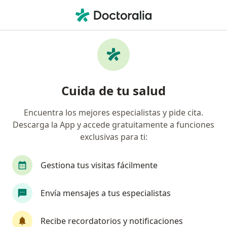
Men
¿Qué estás buscando?
Página De Inicio
Servicios
Consulta De Primera Vez De Oncología
Consulta de primera vez de
Cuida de tu salud
oncología - Información,
Encuentra los mejores especialistas y pide cita.
expertos y preguntas frecuentes
Descarga la App y accede gratuitamente a funciones
exclusivas para ti:
Gestiona tus visitas fácilmente
Información
Envía mensajes a tus especialistas
Expertos en consulta de primera vez de
Recibe recordatorios y notificaciones