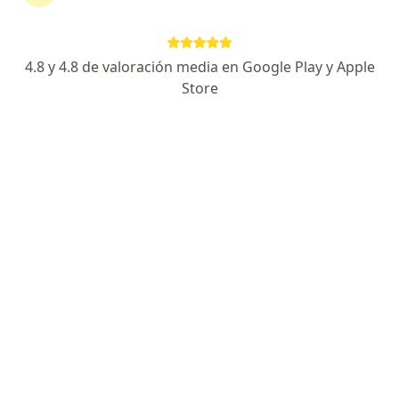
oncología
4.8 y 4.8 de valoración media en Google Play y Apple
Fener Gehovany Villalba Bonilla
Store
Oncólogo
Neiva
Reservar cita
Álvaro Eduardo Mondragon
Cardona
Oncólogo, Hematólogo, Internista
Pitalito
Reservar cita
Ernesto Federico Benavides López
Oncólogo, Hematólogo