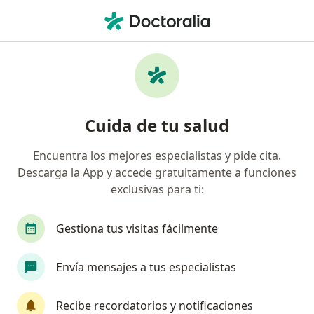
Men
Consulta Audiologo Audiometría Logoaudiometria • Bogotá, Cundinamarca
Filtros
• 1
Seguro
Mapa
Especialistas en Consulta Audiologo
Cuida de tu salud
+audiometría+logoaudiometria Bogotá
Encuentra los mejores especialistas y pide cita.
Descarga la App y accede gratuitamente a funciones
¿Qué especialidad estás buscando?
exclusivas para ti:
Fonoaudiólogo
Audiólogo
Optómetra
Gestiona tus visitas fácilmente
Envía mensajes a tus especialistas
Recibe recordatorios y notificaciones