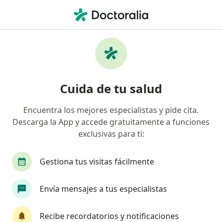
Men
Consulta Primera Vez • Bogotá, Cundinamarca
Filtros
• 1
Seguro
Mapa
Especialistas en Consulta primera vez
Cuida de tu salud
Bogotá
Encuentra los mejores especialistas y pide cita.
Descarga la App y accede gratuitamente a funciones
¿Qué especialidad estás buscando?
exclusivas para ti:
Médico general
Cirujano plástico
Ortoped
Gestiona tus visitas fácilmente
Envía mensajes a tus especialistas
Recibe recordatorios y notificaciones