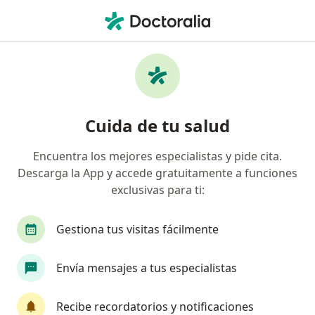
Men
Terapia De Lenguaje • Bogotá, Cundinamarca
Filtros
• 1
Seguro
Mapa
Especialistas en Terapia de lenguaje Bogotá
Cuida de tu salud
Encuentra los mejores especialistas y pide cita.
¿Qué especialidad estás buscando?
Descarga la App y accede gratuitamente a funciones
Fonoaudiólogo
Neuropsicólogo
Psicólogo
exclusivas para ti:
Gestiona tus visitas fácilmente
Envía mensajes a tus especialistas
Recibe recordatorios y notificaciones