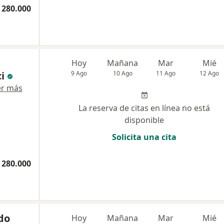
 280.000
Hoy
Mañana
Mar
Mié
i
9 Ago
10 Ago
11 Ago
12 Ago
er más
La reserva de citas en línea no está
disponible
Solicita una cita
 280.000
do
Hoy
Mañana
Mar
Mié