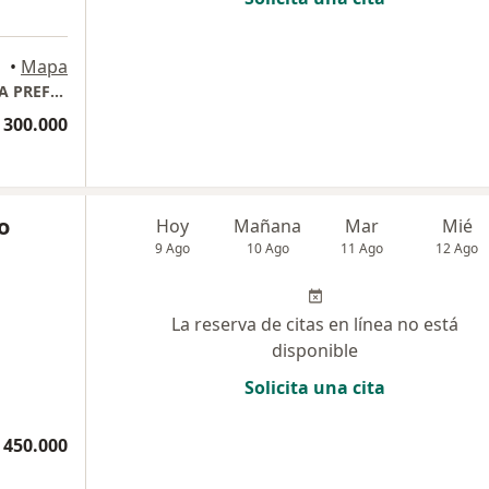
•
Mapa
ONLINE CORAZÓN: CONSULTA CARDIOLOGÍA PREFERENCIAL, PLAN MASTER CARDIOLOGÍA, TOTALCARDIO & DOLOR TORÁCICO.
 300.000
o
Hoy
Mañana
Mar
Mié
9 Ago
10 Ago
11 Ago
12 Ago
La reserva de citas en línea no está
disponible
Solicita una cita
 450.000