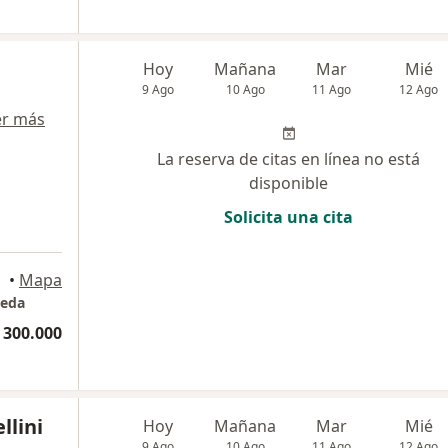
Hoy
Mañana
Mar
Mié
9 Ago
10 Ago
11 Ago
12 Ago
er más
La reserva de citas en línea no está
disponible
Solicita una cita
ogotá
•
Mapa
neda
 300.000
llini
Hoy
Mañana
Mar
Mié
9 Ago
10 Ago
11 Ago
12 Ago