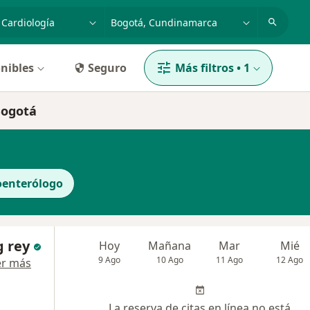
dad, enfermedad o nombre
p. ej. Bogotá
nibles
Seguro
Más filtros
•
1
Bogotá
oenterólogo
g rey
Hoy
Mañana
Mar
Mié
9 Ago
10 Ago
11 Ago
12 Ago
er más
La reserva de citas en línea no está