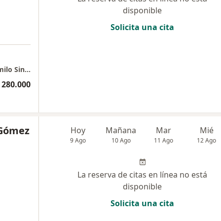
disponible
Solicita una cita
Clínica de Marly Consulta Particular - Dr. Camilo Sinning
 280.000
 Gómez
Hoy
Mañana
Mar
Mié
9 Ago
10 Ago
11 Ago
12 Ago
La reserva de citas en línea no está
disponible
Solicita una cita