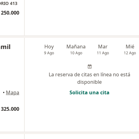
RIO 413
 250.000
amil
Hoy
Mañana
Mar
Mié
9 Ago
10 Ago
11 Ago
12 Ago
La reserva de citas en línea no está
disponible
•
Mapa
Solicita una cita
 325.000