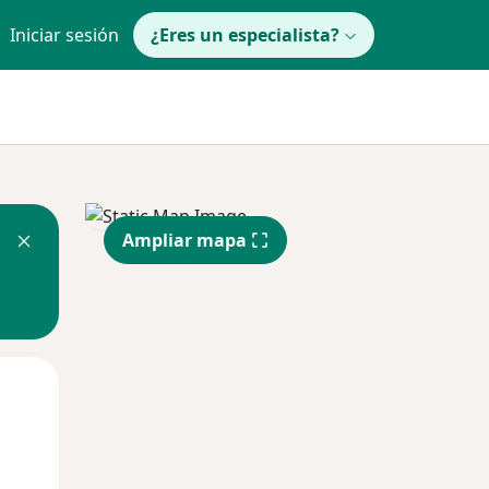
Iniciar sesión
¿Eres un especialista?
Ampliar mapa
Jue
Vie
Sáb
13 Ago
14 Ago
15 Ago