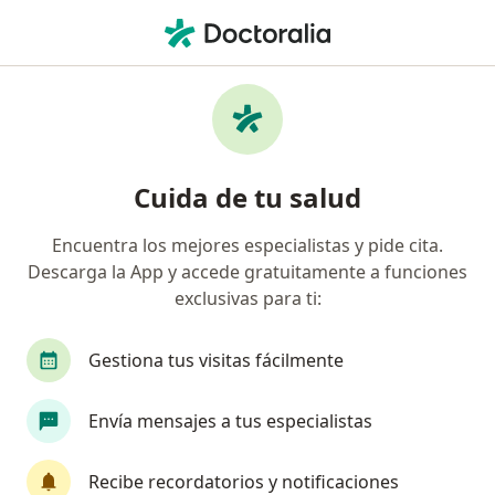
Men
Laparoscopia • Bogotá, Cundinamarca
Filtros
• 1
Seguro
Mapa
Especialistas en Laparoscopia Bogotá
Cuida de tu salud
Encuentra los mejores especialistas y pide cita.
¿Qué especialidad estás buscando?
Descarga la App y accede gratuitamente a funciones
Ginecólogo
Cirujano general
exclusivas para ti:
Gastroenterólogo
Gestiona tus visitas fácilmente
Ortopedista y Traumatólogo
Envía mensajes a tus especialistas
Médico general
Ver más
Recibe recordatorios y notificaciones