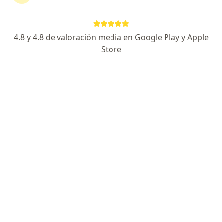
4.8 y 4.8 de valoración media en Google Play y Apple
Store
Nuevo perfil en Doctoralia
Dr. Fabian Camilo Velásquez Cely
·
Ver más
Ginecólogo
5 opiniones
Calle 99 #49-38, Bogotá
•
Mapa
Consultorio Dr Fabian Velasquez
Laparoscopia
Precio sin especificar
Este especialista no ofrece reserva de cita en línea en esta dirección.