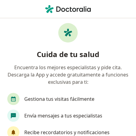
Men
Consulta De Medicina Familiar • Bogotá, Cundinamarca
Filtros
• 1
Seguro
Mapa
Especialistas en Consulta de Medicina
Cuida de tu salud
Familiar Bogotá
Encuentra los mejores especialistas y pide cita.
Descarga la App y accede gratuitamente a funciones
¿Qué especialidad estás buscando?
exclusivas para ti:
Especialista en Medicina Familiar
Médico gene
Gestiona tus visitas fácilmente
Envía mensajes a tus especialistas
Recibe recordatorios y notificaciones