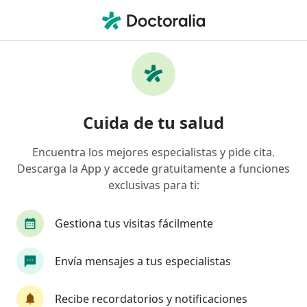
Men
Visita Medicina Familiar • Bogotá, Cundinamarca
Filtros
• 1
Seguro
Mapa
Especialistas en Visita Medicina Familiar
Cuida de tu salud
Bogotá
Encuentra los mejores especialistas y pide cita.
Descarga la App y accede gratuitamente a funciones
¿Qué especialidad estás buscando?
exclusivas para ti:
Especialista en Medicina Familiar
Médico gene
Gestiona tus visitas fácilmente
Envía mensajes a tus especialistas
Recibe recordatorios y notificaciones