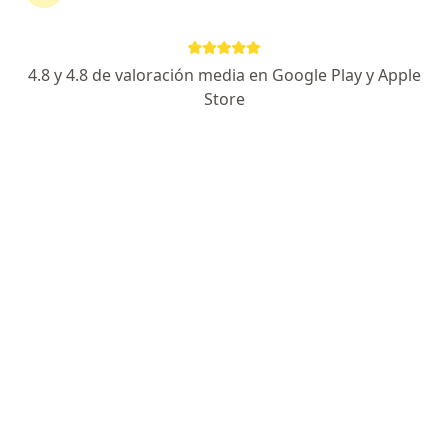
Escoge la consulta en línea para empezar o
continuar tu tratamiento sin salir de casa. Si lo
necesitas, también puedes reservar una cita
4.8 y 4.8 de valoración media en Google Play y Apple
presencial.
Store
Mostrar especialistas
¿Cómo funciona?
¿Qué profesionales realizan Consulta online
sexología?
Psiquiatra
Sexólogo