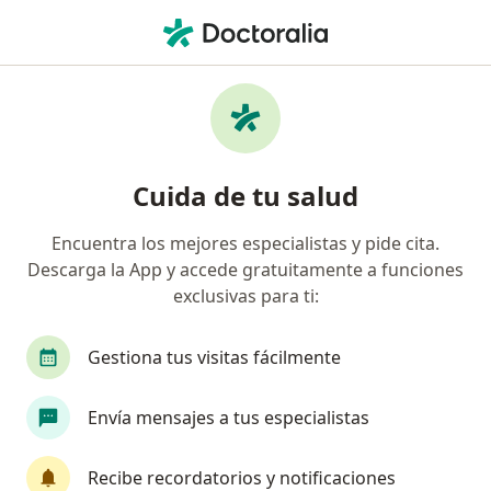
Men
¿Qué estás buscando?
Página De Inicio
Servicios
Consulta Online Sexología
Consulta online sexología -
Cuida de tu salud
Información, expertos y
preguntas frecuentes
Encuentra los mejores especialistas y pide cita.
Descarga la App y accede gratuitamente a funciones
exclusivas para ti:
Gestiona tus visitas fácilmente
Información
Envía mensajes a tus especialistas
No descuides tu salud
Recibe recordatorios y notificaciones