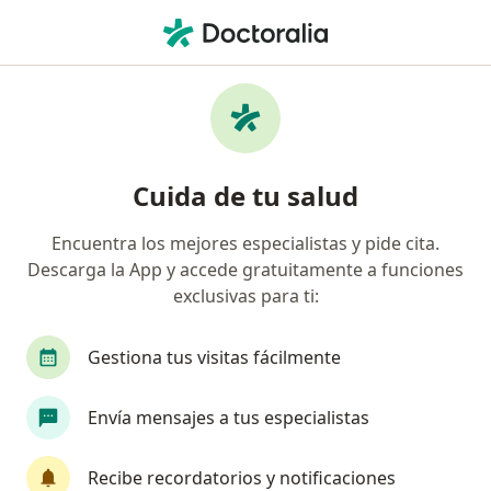
Men
Contactología • Barranquilla, Atlántico
Filtros
• 1
Seguro
Mapa
Especialistas en Contactología Barranquilla
Cuida de tu salud
Encuentra los mejores especialistas y pide cita.
¿Qué especialidad estás buscando?
Descarga la App y accede gratuitamente a funciones
Optómetra
Oftalmólogo
Oftalmólogo ped
exclusivas para ti:
Gestiona tus visitas fácilmente
Envía mensajes a tus especialistas
Recibe recordatorios y notificaciones