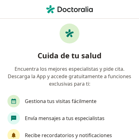
Men
Control Con Especialista En Ginecología • Rionegro, Antioquia
Filtros
• 1
Seguro
Mapa
Especialistas en Control con especialista en
Cuida de tu salud
ginecología Rionegro
Encuentra los mejores especialistas y pide cita.
Descarga la App y accede gratuitamente a funciones
¿Qué especialidad estás buscando?
exclusivas para ti:
Ginecólogo
Anestesiólogo
Cirujano gener
Gestiona tus visitas fácilmente
Envía mensajes a tus especialistas
Recibe recordatorios y notificaciones