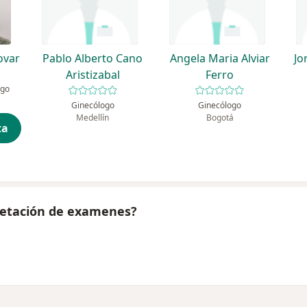
ovar
Pablo Alberto Cano
Angela Maria Alviar
Jo
Aristizabal
Ferro
ogo
Ginecólogo
Ginecólogo
Medellín
Bogotá
ta
pretación de examenes?