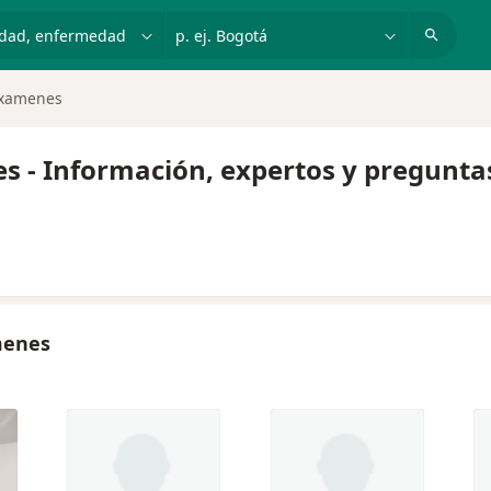
dad, enfermedad o nombre
p. ej. Bogotá
Examenes
s - Información, expertos y pregunta
menes