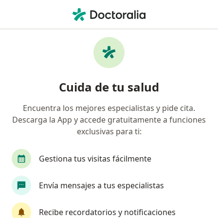
Men
Control Nutricional • Cali, Valle del Cauca
Filtros
• 1
Mapa
Especialistas en Control nutricional Cali
Cuida de tu salud
Encuentra los mejores especialistas y pide cita.
¿Qué especialidad estás buscando?
Descarga la App y accede gratuitamente a funciones
Especialista en Medicina Familiar
Médico gene
exclusivas para ti:
Gestiona tus visitas fácilmente
Envía mensajes a tus especialistas
Recibe recordatorios y notificaciones