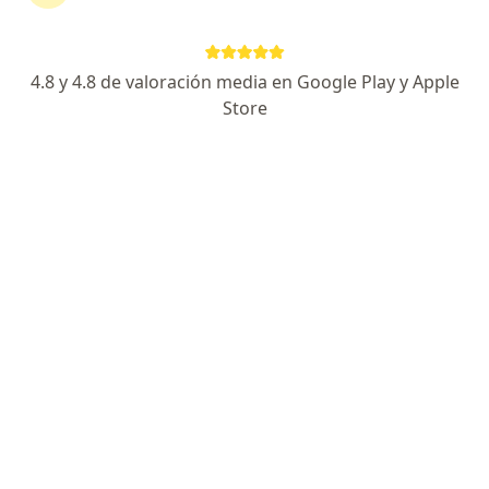
biopuntura
4.8 y 4.8 de valoración media en Google Play y Apple
Oscar Omar Vargas Orostegui
Store
Medico alternativo
Bogotá
Reservar cita
Lyda Maricella Barragan Higuera
Medico alternativo
Boyacá
Reservar cita
Daniela Castaño
Medico alternativo
Cali