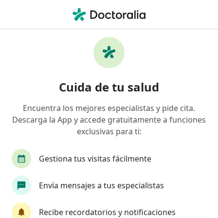
Men
¿Qué estás buscando?
Página De Inicio
Servicios
Control Procedimiento Biopuntura
Control procedimiento
Cuida de tu salud
biopuntura - Información,
Encuentra los mejores especialistas y pide cita.
expertos y preguntas frecuentes
Descarga la App y accede gratuitamente a funciones
exclusivas para ti:
Gestiona tus visitas fácilmente
Información
Envía mensajes a tus especialistas
Expertos en control procedimiento
Recibe recordatorios y notificaciones