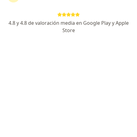
Marysol Mendoza O.
4.8 y 4.8 de valoración media en Google Play y Apple
Terapeuta complementario
Store
Cali
Reservar cita
Andrea Alonso Herrera
Médico estético
Villavicencio
Reservar cita
Steffany Mendoza Quintero
Médico estético
Barranquilla
Reservar cita