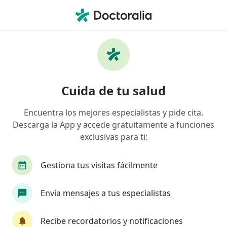
Men
¿Qué estás buscando?
Página De Inicio
Servicios
Dermopigmentación
Dermopigmentación -
Cuida de tu salud
Información, expertos y
preguntas frecuentes
Encuentra los mejores especialistas y pide cita.
Descarga la App y accede gratuitamente a funciones
exclusivas para ti:
Gestiona tus visitas fácilmente
Información
Pregunta al Experto
Envía mensajes a tus especialistas
Expertos en dermopigmentación
Recibe recordatorios y notificaciones