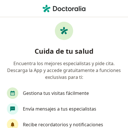
Men
Descarga De Miembros Inferiores • Ibagué, Tolima
Filtros
• 1
Mapa
Especialistas en Descarga de miembros
Cuida de tu salud
inferiores Ibagué
Encuentra los mejores especialistas y pide cita.
Descarga la App y accede gratuitamente a funciones
¿Qué especialidad estás buscando?
exclusivas para ti:
Fisioterapeuta
Gestiona tus visitas fácilmente
Envía mensajes a tus especialistas
Recibe recordatorios y notificaciones