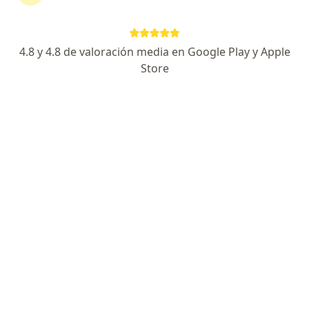
diaria
4.8 y 4.8 de valoración media en Google Play y Apple
M. Patricia Barriga Taborda
Store
Terapeuta complementario
Cali
Reservar cita
Rosana Viegas
Terapeuta complementario
Bogotá
Reservar cita
Erika Sánchez
Terapeuta complementario
Palmira