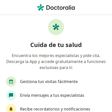
Men
¿Qué estás buscando?
Página De Inicio
Servicios
Entrenamiento Para La Vida Diaria
Entrenamiento para la vida
Cuida de tu salud
diaria - Información, expertos y
Encuentra los mejores especialistas y pide cita.
preguntas frecuentes
Descarga la App y accede gratuitamente a funciones
exclusivas para ti:
Gestiona tus visitas fácilmente
Información
Envía mensajes a tus especialistas
Expertos en entrenamiento para la vida
Recibe recordatorios y notificaciones