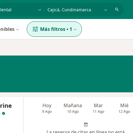
dad, enfermedad o nombre
p. ej. Bogotá
nibles
Más filtros
•
1
rine
Hoy
Mañana
Mar
Mié
o
9 Ago
10 Ago
11 Ago
12 Ago
La reserva de citas en línea no está