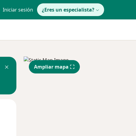
Iniciar sesión
¿Eres un especialista?
Ampliar mapa
Jue
Vie
Sáb
13 Ago
14 Ago
15 Ago