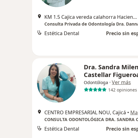
KM 1.5 Cajica vereda calahorra Hacienda Bolonia centro empresarial Nou 441, Cajicá
Consulta Privada de Odontología Dra. Dann
Estética Dental
Precio sin es
Dra. Sandra Mile
Castellar Figuero
·
Ver más
Odontóloga
142 opiniones
CENTRO EMPRESARIAL NOU, Cajicá
•
Ma
Estética Dental
Precio sin es