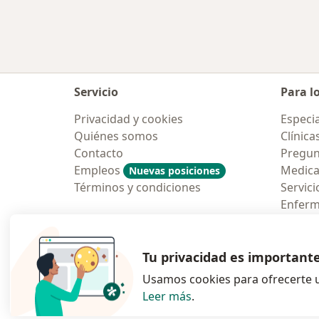
Servicio
Para l
Privacidad y cookies
Especia
Quiénes somos
Clínica
Contacto
Pregun
Empleos
Medic
Nuevas posiciones
Términos y condiciones
Servici
Enfer
Pregun
Aplicac
Tu privacidad es important
Usamos cookies para ofrecerte u
Leer más
.
se abre en una n
se abre 
s
Polska
,
Türkiye
,
España
,