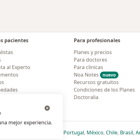
os pacientes
Para profesionales
listas
Planes y precios
s
Para doctores
ta al Experto
Para clinicas
amentos
Noa Notes
nuevo
os
Recursos gratuitos
medades
Condiciones de los Planes
tas Frecuentes
Doctoralia
ión para móvil
e
na mejor experiencia.
ueva pestaña
en una nueva pestaña
e abre en una nueva pestaña
se abre en una nueva pestaña
se abre en una nueva pestaña
se abre en una nueva pestaña
se abre en una nueva p
se abre en una
se abre e
se
Italia
,
Deutschland
,
Česko
,
Portugal
,
México
,
Chile
,
Brasil
,
A