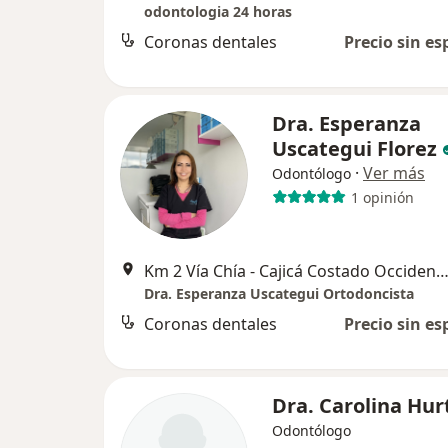
odontologia 24 horas
Coronas dentales
Precio sin es
Dra. Esperanza
Uscategui Florez
·
Ver más
Odontólogo
1 opinión
Km 2 Vía Chía - Cajicá Costado Occidental Edificio Belenus Oficina 322 TRO MEDIC
Dra. Esperanza Uscategui Ortodoncista
Coronas dentales
Precio sin es
Dra. Carolina Hu
Odontólogo