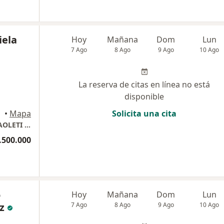
iela
Hoy
Mañana
Dom
Lun
7 Ago
8 Ago
9 Ago
10 Ago
La reserva de citas en línea no está
disponible
•
Mapa
Solicita una cita
CONSULTORIO ODONTOLOGICO MARISEL PAOLETI RUIZ
.500.000
o
Hoy
Mañana
Dom
Lun
z
7 Ago
8 Ago
9 Ago
10 Ago