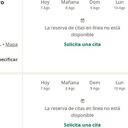
ro
Hoy
Mañana
Dom
Lun
7 Ago
8 Ago
9 Ago
10 Ago
La reserva de citas en línea no está
disponible
A COSTADO ORIENTAL, Chía
•
Mapa
Solicita una cita
pecificar
Hoy
Mañana
Dom
Lun
7 Ago
8 Ago
9 Ago
10 Ago
La reserva de citas en línea no está
disponible
Solicita una cita