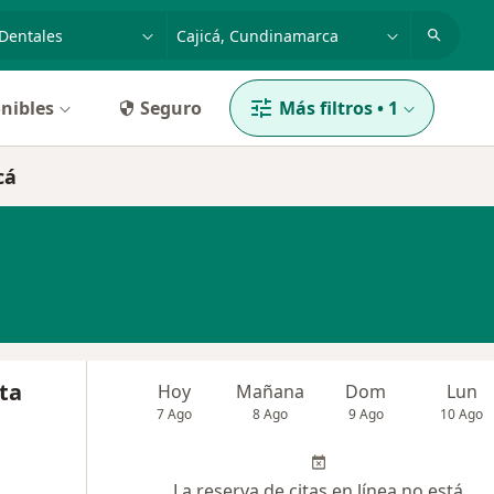
dad, enfermedad o nombre
p. ej. Bogotá
nibles
Seguro
Más filtros
•
1
cá
sta
Hoy
Mañana
Dom
Lun
7 Ago
8 Ago
9 Ago
10 Ago
La reserva de citas en línea no está