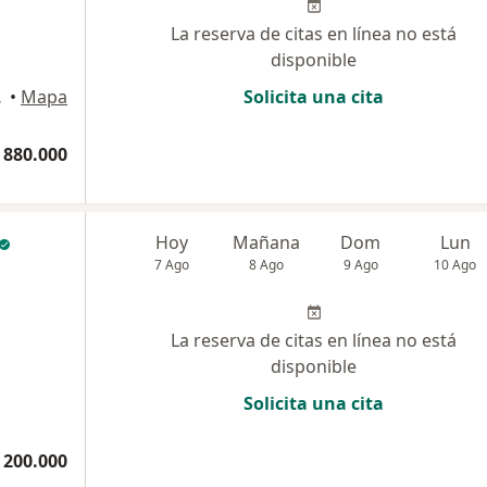
La reserva de citas en línea no está
disponible
io 212, Chía
•
Mapa
Solicita una cita
 880.000
Hoy
Mañana
Dom
Lun
7 Ago
8 Ago
9 Ago
10 Ago
La reserva de citas en línea no está
disponible
Solicita una cita
 200.000