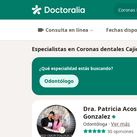
especiali
Consulta en línea
Fechas dispo
Especialistas en Coronas dentales Caji
¿Qué especialidad estás buscando?
Odontólogo
Dra. Patricia Aco
Gonzalez
·
Ver más
Odontóloga
30 opiniones