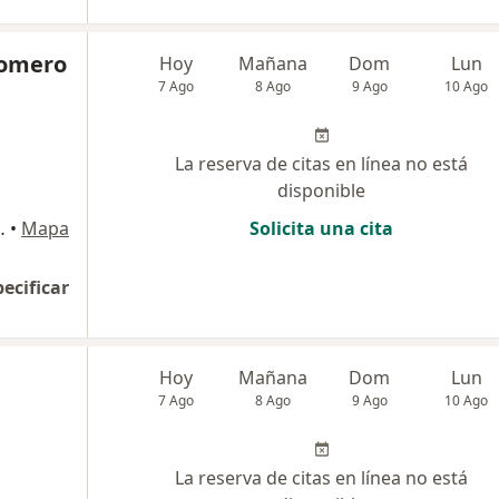
Romero
Hoy
Mañana
Dom
Lun
7 Ago
8 Ago
9 Ago
10 Ago
La reserva de citas en línea no está
disponible
 Chía - Cajica, Cajicá
•
Mapa
Solicita una cita
pecificar
Hoy
Mañana
Dom
Lun
7 Ago
8 Ago
9 Ago
10 Ago
La reserva de citas en línea no está