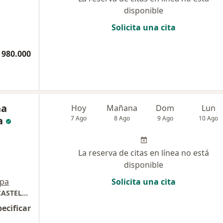
disponible
Solicita una cita
 980.000
na
Hoy
Mañana
Dom
Lun
a
7 Ago
8 Ago
9 Ago
10 Ago
La reserva de citas en línea no está
disponible
pa
Solicita una cita
CONSULTA ODONTOLÓGICA DRA. SANDRA CASTELLAR
pecificar