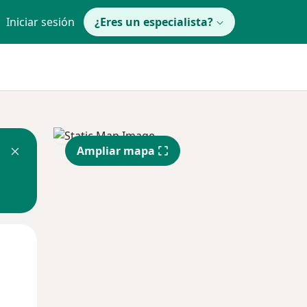
Iniciar sesión
¿Eres un especialista?
Ampliar mapa
Mar
Mié
Jue
11 Ago
12 Ago
13 Ago