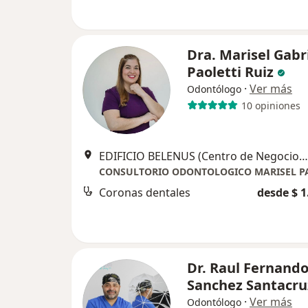
Dra. Marisel Gabr
Paoletti Ruiz
·
Ver más
Odontólogo
10 opiniones
EDIFICIO BELENUS (Centro de Negocios): Km 2 Vía Cájica Chía Costado Occidental. Cons 213. (frente a Fontanar) Chía – Cundinamarca, Chía
Coronas dentales
desde $ 1
Dr. Raul Fernand
Sanchez Santacru
·
Ver más
Odontólogo