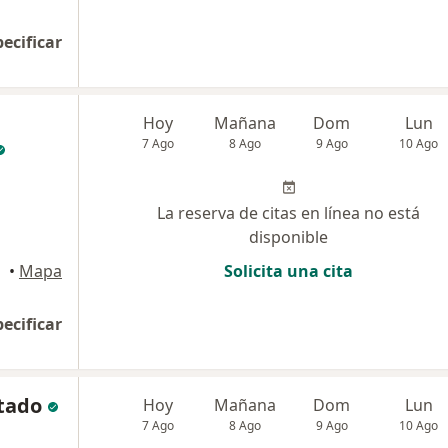
pecificar
Hoy
Mañana
Dom
Lun
7 Ago
8 Ago
9 Ago
10 Ago
La reserva de citas en línea no está
disponible
O, Chía
•
Mapa
Solicita una cita
pecificar
rtado
Hoy
Mañana
Dom
Lun
7 Ago
8 Ago
9 Ago
10 Ago