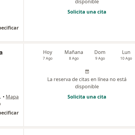
disponible
Solicita una cita
pecificar
a
Hoy
Mañana
Dom
Lun
7 Ago
8 Ago
9 Ago
10 Ago
La reserva de citas en línea no está
disponible
Consultorio 207, Cajicá
•
Mapa
Solicita una cita
a
pecificar