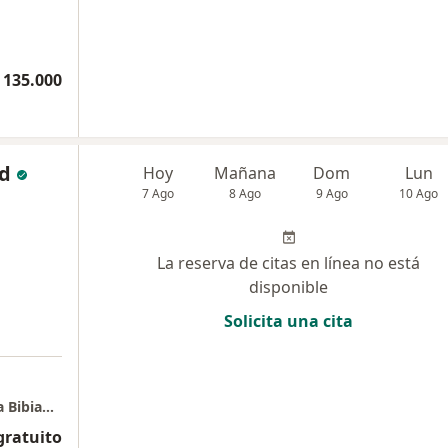
 135.000
nd
Hoy
Mañana
Dom
Lun
7 Ago
8 Ago
9 Ago
10 Ago
La reserva de citas en línea no está
disponible
Solicita una cita
Bello - Alma & Mente Psychology - Psicóloga Bibiana Brand
gratuito