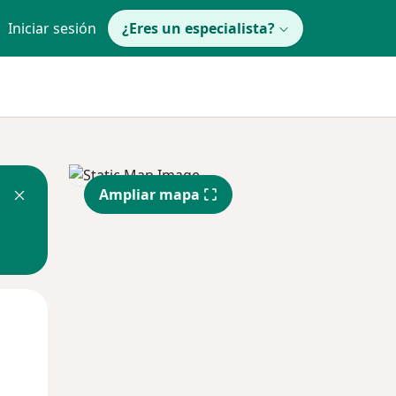
Iniciar sesión
¿Eres un especialista?
Ampliar mapa
Mar
Mié
Jue
11 Ago
12 Ago
13 Ago