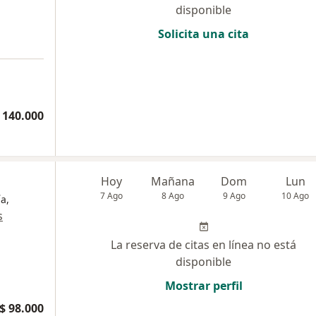
disponible
Solicita una cita
 140.000
Hoy
Mañana
Dom
Lun
7 Ago
8 Ago
9 Ago
10 Ago
a,
s
La reserva de citas en línea no está
disponible
Mostrar perfil
$ 98.000