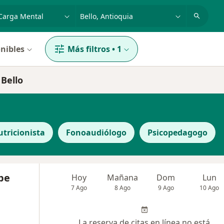
dad, enfermedad o nombre
p. ej. Bogotá
nibles
Más filtros
•
1
 Bello
tricionista
Fonoaudiólogo
Psicopedagogo
pe
Hoy
Mañana
Dom
Lun
7 Ago
8 Ago
9 Ago
10 Ago
La reserva de citas en línea no está