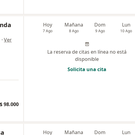
anda
Hoy
Mañana
Dom
Lun
7 Ago
8 Ago
9 Ago
10 Ago
·
Ver
a
La reserva de citas en línea no está
disponible
Solicita una cita
$ 98.000
sa
Hoy
Mañana
Dom
Lun