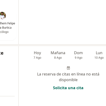
lhem Felipe
 Burtica
icólogo
te
Hoy
Mañana
Dom
Lun
7 Ago
8 Ago
9 Ago
10 Ago
La reserva de citas en línea no está
disponible
Solicita una cita