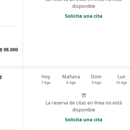
disponible
Solicita una cita
$ 98.000
z
Hoy
Mañana
Dom
Lun
7 Ago
8 Ago
9 Ago
10 Ago
La reserva de citas en línea no está
disponible
Solicita una cita
a