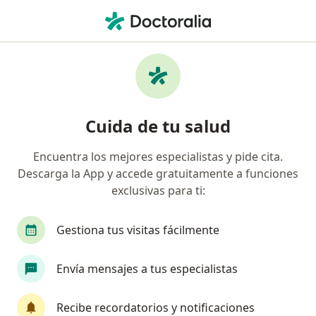
Men
Psicoterapia Infantil • Bello, Antioquia
Filtros
• 1
Mapa
Especialistas en Psicoterapia Infantil Bello
Cuida de tu salud
Encuentra los mejores especialistas y pide cita.
¿Qué especialidad estás buscando?
Descarga la App y accede gratuitamente a funciones
Psicólogo
Terapeuta complementario
Méd
exclusivas para ti:
Gestiona tus visitas fácilmente
Envía mensajes a tus especialistas
Recibe recordatorios y notificaciones